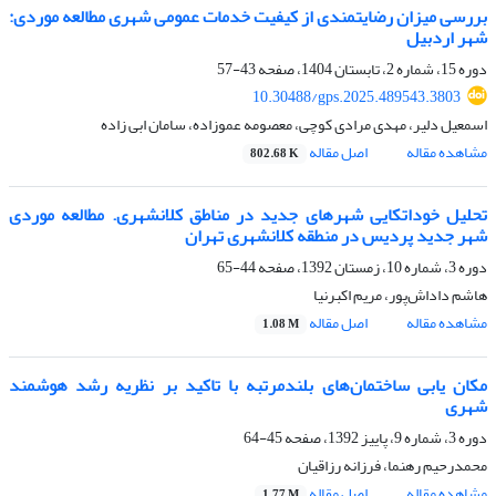
بررسی میزان رضایتمندی از کیفیت خدمات عمومی شهری مطالعه موردی:
شهر اردبیل
دوره 15، شماره 2، تابستان 1404، صفحه
43-57
10.30488/gps.2025.489543.3803
اسمعیل دلیر، مهدی مرادی کوچی، معصومه عموزاده، سامان ابی زاده
مشاهده مقاله
اصل مقاله
802.68 K
تحلیل خوداتکایی شهرهای جدید در مناطق کلانشهری. مطالعه موردی
شهر جدید پردیس در منطقه کلانشهری تهران
دوره 3، شماره 10، زمستان 1392، صفحه
44-65
هاشم داداش‌پور، مریم اکبرنیا
مشاهده مقاله
اصل مقاله
1.08 M
مکان یابی ساختمان‌های بلندمرتبه با تاکید بر نظریه رشد هوشمند
شهری
دوره 3، شماره 9، پاییز 1392، صفحه
45-64
محمدرحیم رهنما، فرزانه رزاقیان
مشاهده مقاله
اصل مقاله
1.77 M