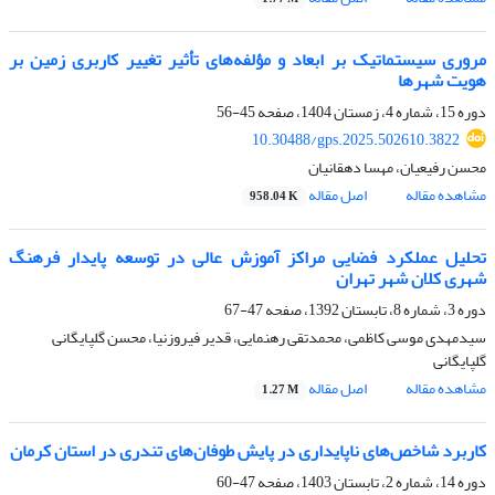
مروری سیستماتیک بر ابعاد و مؤلفه‌های تأثیر تغییر کاربری زمین بر
هویت شهرها
دوره 15، شماره 4، زمستان 1404، صفحه
45-56
10.30488/gps.2025.502610.3822
محسن رفیعیان، مهسا دهقانیان
مشاهده مقاله
اصل مقاله
958.04 K
تحلیل عملکرد فضایی مراکز آموزش عالی در توسعه پایدار فرهنگ
شهری کلان شهر تهران
دوره 3، شماره 8، تابستان 1392، صفحه
47-67
سیدمهدی موسی کاظمی، محمدتقی رهنمایی، قدیر فیروزنیا، محسن گلپایگانی
گلپایگانی
مشاهده مقاله
اصل مقاله
1.27 M
کاربرد شاخص‌های ناپایداری در پایش طوفان‌های تندری در استان کرمان
دوره 14، شماره 2، تابستان 1403، صفحه
47-60