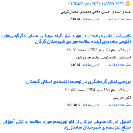
10.30488/gps.2021.143529.2855
مهدی اسدی، حسن حاجی محمدی، مختار کرمی
مشاهده مقاله
اصل مقاله
2.84 M
تغییرات زمانی درجه- روز مورد نیاز گیاه سویا بر مبنای دگرگونی‌های
اقلیمی دهه‌های آینده مطالعه موردی شهرستان گرگان
دوره 3، شماره 7، بهار 1392، صفحه
51-66
اسماعیل شاهکویی، غلامرضا روشن
مشاهده مقاله
اصل مقاله
1.09 M
بررسی نقش گردشگری در توسعه اقتصادی استان گلستان
دوره 5، شماره 15، بهار 1394، صفحه
43-59
اکبر شربتی
مشاهده مقاله
اصل مقاله
409.48 K
تحلیل ادراک محیطی جوانان از اکو توریسم مورد مطالعه :دانش آموزان
مقطع متوسطه ی شهرستان میاندورود