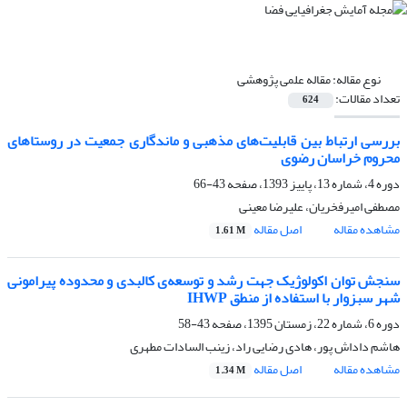
نوع مقاله:
مقاله علمی پژوهشی
تعداد مقالات:
624
بررسی ارتباط بین قابلیت‌های مذهبی و ماندگاری جمعیت در روستاهای
محروم خراسان رضوی
دوره 4، شماره 13، پاییز 1393، صفحه
43-66
مصطفی امیرفخریان، علیرضا معینی
مشاهده مقاله
اصل مقاله
1.61 M
سنجش توان اکولوژیک جهت رشد و توسعه‌ی کالبدی و محدوده پیرامونی
شهر سبزوار با استفاده از منطق IHWP
دوره 6، شماره 22، زمستان 1395، صفحه
43-58
هاشم داداش پور، هادی رضایی راد، زینب السادات مطهری
مشاهده مقاله
اصل مقاله
1.34 M