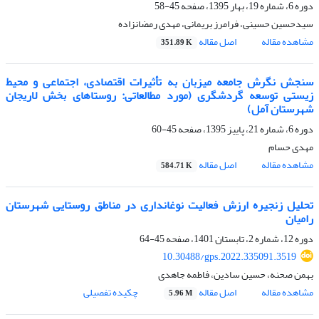
دوره 6، شماره 19، بهار 1395، صفحه
45-58
سیدحسین حسینی، فرامرز بریمانی، مهدی رمضانزاده
مشاهده مقاله
اصل مقاله
351.89 K
سنجش نگرش جامعه میزبان به تأثیرات اقتصادی، اجتماعی و محیط
زیستی توسعه گردشگری (مورد مطالعاتی: روستاهای بخش لاریجان
شهرستان آمل)
دوره 6، شماره 21، پاییز 1395، صفحه
45-60
مهدی حسام
مشاهده مقاله
اصل مقاله
584.71 K
تحلیل زنجیره ارزش فعالیت نوغانداری در مناطق روستایی شهرستان
رامیان
دوره 12، شماره 2، تابستان 1401، صفحه
45-64
10.30488/gps.2022.335091.3519
بهمن صحنه، حسین سادین، فاطمه جاهدی
مشاهده مقاله
اصل مقاله
چکیده تفصیلی
5.96 M