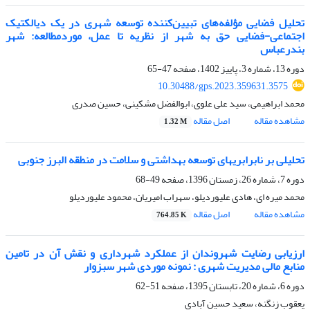
تحلیل فضایی مؤلفه‌های تبیین‌کننده توسعه شهری در یک دیالکتیک
اجتماعی-فضایی حق به شهر از نظریه تا عمل، موردمطالعه: شهر
بندرعباس
دوره 13، شماره 3، پاییز 1402، صفحه
47-65
10.30488/gps.2023.359631.3575
محمد ابراهیمی، سید علی علوی، ابوالفضل مشکینی، حسین صدری
مشاهده مقاله
اصل مقاله
1.32 M
تحلیلی بر نابرابریهای توسعه بهداشتی و سلامت در منطقه البرز جنوبی
دوره 7، شماره 26، زمستان 1396، صفحه
49-68
محمد میره ای، هادی علیوردیلو، سهراب امیریان، محمود علیوردیلو
مشاهده مقاله
اصل مقاله
764.85 K
ارزیابی رضایت شهروندان از عملکرد شهرداری و نقش آن در تامین
منابع مالی مدیریت شهری : نمونه موردی شهر سبزوار
دوره 6، شماره 20، تابستان 1395، صفحه
51-62
یعقوب زنگنه، سعید حسین آبادی