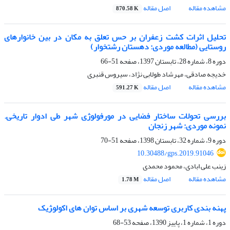
مشاهده مقاله
اصل مقاله
870.58 K
تحلیل اثرات کشت زعفران بر حس تعلق به مکان در بین خانوارهای
روستایی (مطالعه موردی: دهستان رشتخوار)
دوره 8، شماره 28، تابستان 1397، صفحه
51-66
خدیجه صادقی، مهرشاد طولابی نژاد، سیروس قنبری
مشاهده مقاله
اصل مقاله
591.27 K
بررسی تحولات ساختار فضایی در مورفولوژی شهر طی ادوار تاریخی.
نمونه موردی: شهر زنجان
دوره 9، شماره 32، تابستان 1398، صفحه
51-70
10.30488/gps.2019.91046
زینب علی ابادی، محمود محمدی
مشاهده مقاله
اصل مقاله
1.78 M
پهنه بندی کاربری توسعه شهری بر اساس توان های اکولو‍ژیک
دوره 1، شماره 1، پاییز 1390، صفحه
53-68