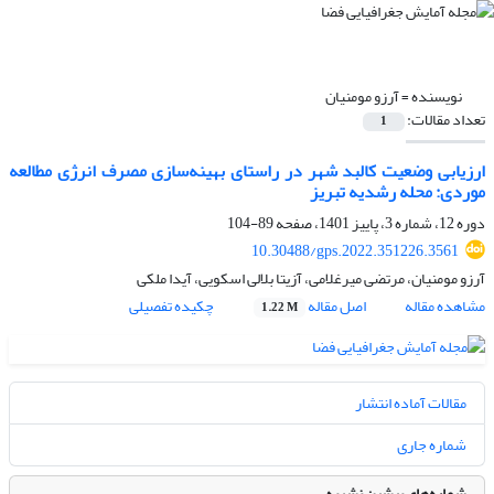
نویسنده =
آرزو مومنیان
تعداد مقالات:
1
ارزیابی وضعیت کالبد شهر در راستای بهینه‌سازی مصرف انرژی مطالعه
موردی: محله رشدیه تبریز
دوره 12، شماره 3، پاییز 1401، صفحه
89-104
10.30488/gps.2022.351226.3561
آرزو مومنیان، مرتضی میرغلامی، آزیتا بلالی اسکویی، آیدا ملکی
مشاهده مقاله
اصل مقاله
چکیده تفصیلی
1.22 M
مقالات آماده انتشار
شماره جاری
شماره‌های پیشین نشریه