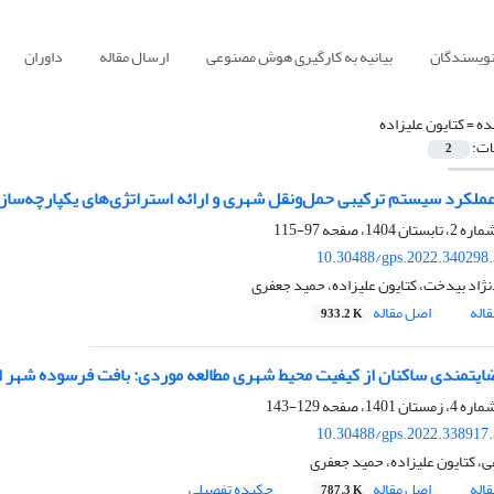
نویسندگان
بیانیه به کارگیری هوش مصنوعی
ارسال مقاله
داوران
ده =
کتایون علیزاده
ات:
2
کرد سیستم ترکیبی حمل‌ونقل شهری و ارائه استراتژی‌های یکپارچه‌ساز
97-115
10.30488/gps.2022.340298
ژاد بیدخت، کتایون علیزاده، حمید جعفری
اله
اصل مقاله
933.2 K
ایتمندی ساکنان از کیفیت محیط شهری مطالعه موردی: بافت فرسوده شهر 
129-143
10.30488/gps.2022.338917
ی، کتایون علیزاده، حمید جعفری
اله
اصل مقاله
چکیده تفصیلی
787.3 K