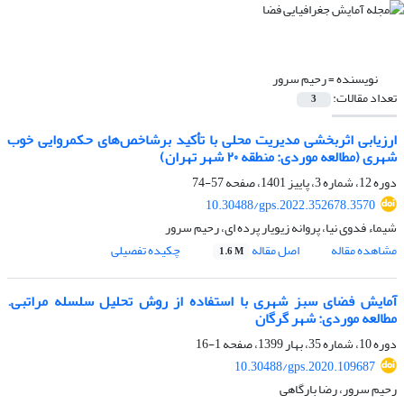
نویسنده =
رحیم سرور
تعداد مقالات:
3
ارزیابی اثربخشی مدیریت محلی با تأکید برشاخص‌های حکمروایی خوب
شهری (مطالعه موردی: منطقه ۲۰ شهر تهران)
دوره 12، شماره 3، پاییز 1401، صفحه
57-74
10.30488/gps.2022.352678.3570
شیماء فدوی نیا، پروانه زیویار پرده ای، رحیم سرور
مشاهده مقاله
اصل مقاله
چکیده تفصیلی
1.6 M
آمایش فضای سبز شهری با استفاده از روش تحلیل سلسله ‌مراتبی.
مطالعه موردی: شهر گرگان
دوره 10، شماره 35، بهار 1399، صفحه
1-16
10.30488/gps.2020.109687
رحیم سرور، رضا بارگاهی