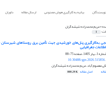
نویسندگان
بیانیه به کارگیری هوش مصنوعی
ارسال مقاله
داوران
ده =
مریم محمدزاده شیشه گران
ات:
1
جی به‌کارگیری پنل‌های خورشیدی جهت تأمین برق روستاهای شهرستان چال
لاعات جغرافیایی
75-88
10.30488/gps.2026.515856
لکی معصوم آباد، مریم محمدزاده شیشه گران
اله
اصل مقاله
808.29 K