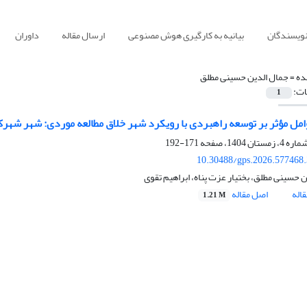
نویسندگان
بیانیه به کارگیری هوش مصنوعی
ارسال مقاله
داوران
ده =
جمال الدین حسینی مطلق
ات:
1
امل مؤثر بر توسعه راهبردی با رویکرد شهر خلاق مطالعه موردی: شهر شهرک
171-192
10.30488/gps.2026.577468
 حسینی مطلق، بختیار عزت پناه، ابراهیم تقوی
اله
اصل مقاله
1.21 M