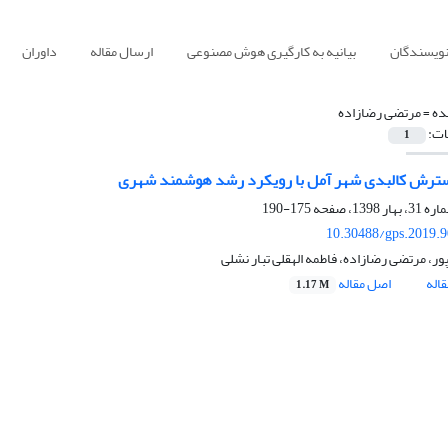
نویسندگان
بیانیه به کارگیری هوش مصنوعی
ارسال مقاله
داوران
ده =
مرتضی رضازاده
ات:
1
سترش کالبدی شهر آمل با رویکرد رشد هوشمند شهری
175-190
10.30488/gps.2019.
ور، مرتضی رضازاده، فاطمه الهقلی تبار نشلی
اله
اصل مقاله
1.17 M