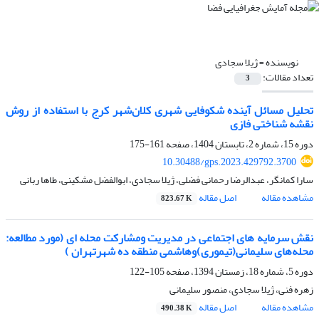
نویسنده =
ژیلا سجادی
تعداد مقالات:
3
تحلیل مسائل آینده شکوفایی شهری کلان‌شهر کرج با استفاده از روش
نقشه شناختی فازی
دوره 15، شماره 2، تابستان 1404، صفحه
161-175
10.30488/gps.2023.429792.3700
سارا کمانگر، عبدالرضا رحمانی فضلی، ژیلا سجادی، ابوالفضل مشکینی، طاها ربانی
مشاهده مقاله
اصل مقاله
823.67 K
نقش سرمایه های اجتماعی در مدیریت ومشارکت محله ای (مورد مطالعه:
محله‌های سلیمانی(تیموری)وهاشمی منطقه ده شهرتهران )
دوره 5، شماره 18، زمستان 1394، صفحه
105-122
زهره فنی، ژیلا سجادی، منصور سلیمانی
مشاهده مقاله
اصل مقاله
490.38 K