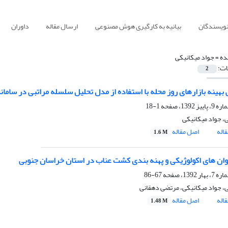
نویسندگان
بیانیه به کارگیری هوش مصنوعی
ارسال مقاله
داوران
ده =
جواد میکانیکی
ات:
2
 بهینه بازارهای روز محله با استفاده از مدل تحلیل سلسله مراتبی در سامان
1-18
، جواد میکانیکی
اله
اصل مقاله
1.6 M
توان های اکولوژیکی و پهنه بندی کشت عناب در استان خراسان جنوبی
67-86
، جواد میکانیکی، مرتضی دهقانی
اله
اصل مقاله
1.48 M