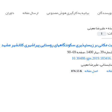
نویسندگان
بیانیه به کارگیری هوش مصنوعی
ارسال مقاله
داوران
ده =
علیرضا معینی
ات:
1
یت مکانی بر زیست‏پذیری سکونت‏گاههای روستایی پیراشهری کلانشهر مشهد
69-90
10.30488/gps.2019.183416
نابستانی، علیرضا معینی
اله
اصل مقاله
876.55 K