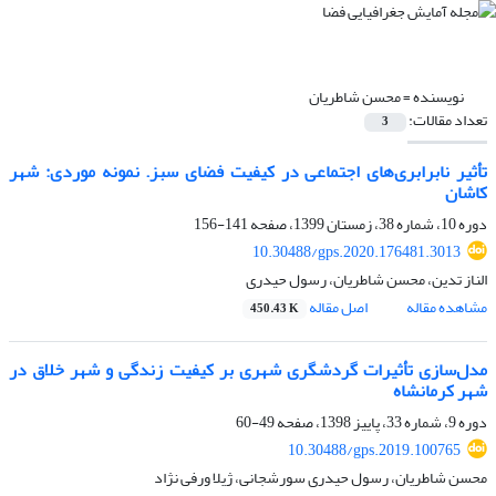
نویسنده =
محسن شاطریان
تعداد مقالات:
3
تأثیر نابرابری‌های اجتماعی در کیفیت فضای سبز. نمونه موردی: شهر
کاشان
دوره 10، شماره 38، زمستان 1399، صفحه
141-156
10.30488/gps.2020.176481.3013
الناز تدین، محسن شاطریان، رسول حیدری
مشاهده مقاله
اصل مقاله
450.43 K
مدل‌سازی تأثیرات گردشگری شهری بر کیفیت زندگی و شهر خلاق در
شهر کرمانشاه
دوره 9، شماره 33، پاییز 1398، صفحه
49-60
10.30488/gps.2019.100765
محسن شاطریان، رسول حیدری سورشجانی، ژیلا ورفی نژاد