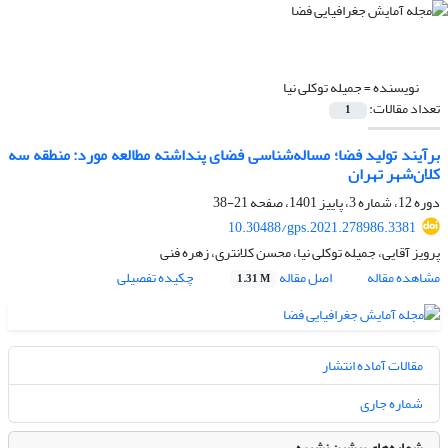
نویسنده =
جمیله توکلی نیا
تعداد مقالات:
1
برآیند تولید فضا؛ مساله‌شناسی فضای پنداشته مطالعه مورد: منطقه سه
کلان‌شهر تهران
دوره 12، شماره 3، پاییز 1401، صفحه
21-38
10.30488/gps.2021.278986.3381
پرویز آقایی، جمیله توکلی نیا، محسن کلانتری، زهره فنی
مشاهده مقاله
اصل مقاله
چکیده تفصیلی
1.31 M
مقالات آماده انتشار
شماره جاری
شماره‌های پیشین نشریه