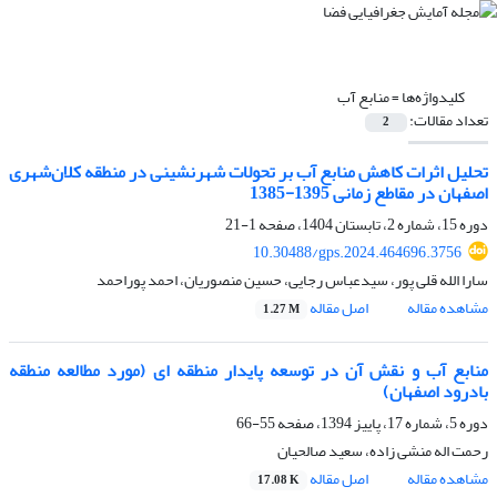
کلیدواژه‌ها =
منابع آب
تعداد مقالات:
2
تحلیل اثرات کاهش منابع آب بر تحولات شهرنشینی در منطقه کلان‌شهری
اصفهان در مقاطع زمانی 1395-1385
دوره 15، شماره 2، تابستان 1404، صفحه
1-21
10.30488/gps.2024.464696.3756
سارا الله قلی پور، سیدعباس رجایی، حسین منصوریان، احمد پوراحمد
مشاهده مقاله
اصل مقاله
1.27 M
منابع آب و نقش آن در توسعه پایدار منطقه ای (مورد مطالعه منطقه
بادرود اصفهان)
دوره 5، شماره 17، پاییز 1394، صفحه
55-66
رحمت اله منشی زاده، سعید صالحیان
مشاهده مقاله
اصل مقاله
17.08 K