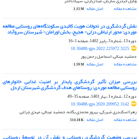
وکیل حیدری ساربان، مینا زیارتی، سهیلا باختر
مشاهده مقاله
اصل مقاله
1.15 M
نقش گردشگری در تحولات هویت کالبدی سکونتگاه‌های روستایی مطالعه
موردی: محور ارتباطی دزلی- هجیج، بخش اورامان- شهرستان سروآباد
دوره 13، شماره 3، پاییز 1402، صفحه
1-16
10.30488/gps.2022.225972.3225
جمشید عینالی، اسماعیل رحمن پور
مشاهده مقاله
اصل مقاله
1.59 M
بررسی میزان تأثیر گردشگری پایدار بر امنیت غذایی خانوارهای
روستایی مطالعه موردی: روستاهای هدف گردشگری شهرستان اردل
دوره 12، شماره 1، بهار 1401، صفحه
35-49
10.30488/gps.2020.209952.3142
زهرا اسکندری شهرکی، بهروز محمدی یگانه، جمشید عینالی، مهدی چراغی
مشاهده مقاله
اصل مقاله
514.18 K
بررسی وضعیت گردشگری روستایی و نقش آن در توسعۀ روستایی.