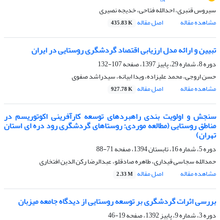
سیروس قنبری، احدالله فتاحی، خدیجه نصیری
مشاهده مقاله
اصل مقاله
435.83 K
تبیین و ارائه مدل ارزیابی اقتصاد گردشگری روستایی در ایران
دوره 8، شماره 29، پاییز 1397، صفحه
107-132
حسن اروجی، محمد علیزاده، ویدا ابیانه، سیدراشد صفوی
مشاهده مقاله
اصل مقاله
927.78 K
سنجش و اولویت بندی راهبردهای توسعه کارآفرینی اکوتوریسم در
مناطق روستایی (مطالعه موردی: روستاهای گردشگری رود دره ای استان
تهران)
دوره 5، شماره 16، تابستان 1394، صفحه
71-88
حمدالله سجاسی قیداری، طاهره صادقلو، عبدالرضا رکن الدین افتخاری
مشاهده مقاله
اصل مقاله
2.33 M
بررسی اثرات گردشگری بر توسعه‌ روستایی از دیدگاه جامعه‌ میزبان
دوره 3، شماره 9، پاییز 1392، صفحه
19-46