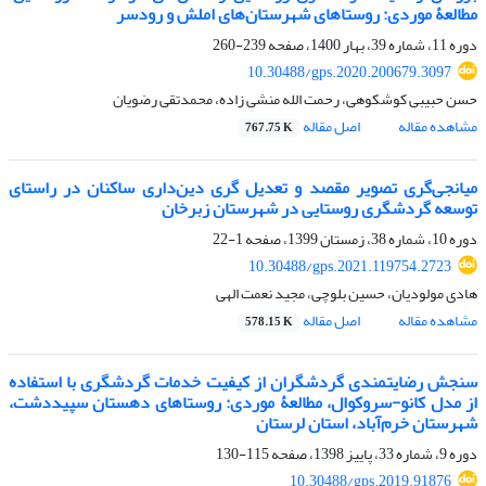
مطالعۀ موردی: روستاهای شهرستان‌های املش و رودسر
دوره 11، شماره 39، بهار 1400، صفحه
239-260
10.30488/gps.2020.200679.3097
حسن حبیبی کوشکوهی، رحمت الله منشی زاده، محمدتقی رضویان
مشاهده مقاله
اصل مقاله
767.75 K
میانجی‌گری تصویر مقصد و تعدیل گری دین‌داری ساکنان در راستای
توسعه گردشگری روستایی در شهرستان زبرخان
دوره 10، شماره 38، زمستان 1399، صفحه
1-22
10.30488/gps.2021.119754.2723
هادی مولودیان، حسین بلوچی، مجید نعمت الهی
مشاهده مقاله
اصل مقاله
578.15 K
سنجش رضایتمندی گردشگران از کیفیت خدمات گردشگری با استفاده
از مدل کانو-سروکوال، مطالعۀ موردی: روستاهای دهستان سپیددشت،
شهرستان خرم‌آباد، استان لرستان
دوره 9، شماره 33، پاییز 1398، صفحه
115-130
10.30488/gps.2019.91876