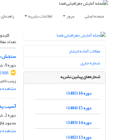
صفحه اصلی
مرور
اطلاعات نشریه
راهنمای 
کلیدوا
تعداد مقال
مقالات آماده انتشار
سنجش سطح 
شماره جاری
دوره 9، شماره 33، پاییز 1398، صفحه
91908
شماره‌های پیشین نشریه
زینب تاجی
مشاهده مق
دوره 16 (1405)
آسیب پذی
دوره 15 (1404)
دوره 2، شماره 6، زمستان 1391، صفحه
دوره 14 (1403)
محمود فال
مشاهده مق
دوره 13 (1402)