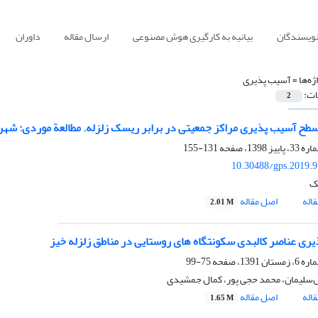
نویسندگان
بیانیه به کارگیری هوش مصنوعی
ارسال مقاله
داوران
ژه‌ها =
آسیب پذیری
ات:
2
آسیب پذیری مراکز جمعیتی در برابر ریسک زلزله. مطالعة موردی: شهرک سعدی م
131-155
10.30488/gps.2019.
ک
اله
اصل مقاله
2.01 M
ری عناصر کالبدی سکونتگاه های روستایی در مناطق زلزله خیز
75-99
‌سلیمان، محمد حجی پور، کمال جمشیدی
اله
اصل مقاله
1.65 M