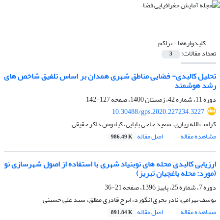
کلیدواژه‌ها =
تراکم
تعداد مقالات:
3
تحلیل کالبدی- فضایی مناطق شهری همدان بر اساس تلفیق شاخص های
رشد هوشمند
دوره 11، شماره 42، زمستان 1400، صفحه
127-142
10.30488/gps.2020.227234.3227
کرامت الله زیاری، سعید حاجی بابایی، کیانوش ذاکر حقیقی
مشاهده مقاله
اصل مقاله
986.49 K
ارزیابی کالبدی محله های نوبنیاد شهری با استفاده از اصول شهرسازی نو
(مورد: محله یاغچیان تبریز)
دوره 7، شماره 25، پاییز 1396، صفحه
21-36
یوسف بهرامی، نادر بحری انگورد، ایرج قادری مطلق، سید علی حسینی
مشاهده مقاله
اصل مقاله
891.84 K