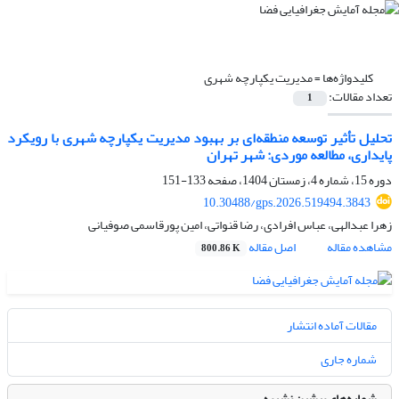
کلیدواژه‌ها =
مدیریت یکپارچه شهری
تعداد مقالات:
1
تحلیل تأثیر توسعه منطقه‌ای بر بهبود مدیریت یکپارچه شهری با رویکرد
پایداری، مطالعه موردی: ‌شهر تهران
دوره 15، شماره 4، زمستان 1404، صفحه
133-151
10.30488/gps.2026.519494.3843
زهرا عبدالهی، عباس افرادی، رضا قنواتی، امین پورقاسمی صوفیانی
مشاهده مقاله
اصل مقاله
800.86 K
مقالات آماده انتشار
شماره جاری
شماره‌های پیشین نشریه