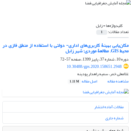
کلیدواژه‌ها =
زابل
تعداد مقالات:
1
مکان‌یابی بهینۀ کاربری‌های اداری- دولتی با استفاده از منطق فازی در
محیط GIS. مطالعۀ موردی: شهر زابل
دوره 10، شماره 37، پاییز 1399، صفحه
57-72
10.30488/gps.2020.158651.2948
غلامعلی خمر، سمیه راهدار پودینه
مشاهده مقاله
اصل مقاله
1.11 M
مقالات آماده انتشار
شماره جاری
شماره‌های پیشین نشریه