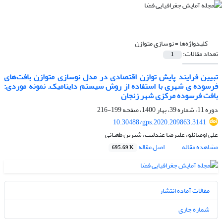
کلیدواژه‌ها =
نوسازی متوازن
تعداد مقالات:
1
تبیین فرایند پایش توازن اقتصادی در مدل نوسازی متوازن بافت‌های
فرسوده ی شهری با استفاده از روش سیستم داینامیک. نمونه موردی:
بافت فرسوده مرکزی شهر زنجان
دوره 11، شماره 39، بهار 1400، صفحه
199-216
10.30488/gps.2020.209863.3141
علی اوصانلو، علیرضا عندلیب، شیرین طغیانی
مشاهده مقاله
اصل مقاله
695.69 K
مقالات آماده انتشار
شماره جاری