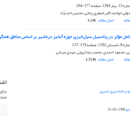
177-194
ولی خواجه، اکبر اصغری زمانی، محسن احدنژاد
اله
اصل مقاله
1.2 M
امل مؤثر در پتانسیل سیل‌خیزی حوزه آبخیز دره‌شهر بر اساس مناطق همگ
119-137
ی، محمود احمدی، محمد رضا ثروتی، مهدی مزبانی
اله
اصل مقاله
1.73 M
اشت
 و برنامه ریزی شهری
برای 
مشتر
جو
1398-02-31