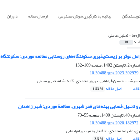
نویسندگان
بیانیه به کارگیری هوش مصنوعی
ارسال مقاله
داوران
ژه‌ها =
تحلیل عاملی
ات:
10
امل موثر بر زیست‌پذیری سکونتگاه‌های روستایی مطالعه موردی: سکونتگاه‌
109-132
10.30488/gps.2023.392939
سرشت، حسین فراهانی، بهروز محمدی یگانه، شاه بختی رستمی
اله
اصل مقاله
1.53 M
و تحلیل فضایی پهنه‌های فقر شهری. مطالعۀ موردی: شهر زاهدان
55-70
10.30488/gps.2020.182972
، علیرضا محمدی، غلامعلی خمر، بهرام ایمانی
اله
اصل مقاله
2.5 M