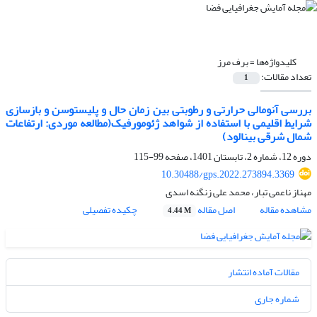
کلیدواژه‌ها =
برف مرز
تعداد مقالات:
1
بررسی آنومالی حرارتی و رطوبتی بین زمان حال و پلیستوسن و بازسازی
شرایط اقلیمی با استفاده از شواهد ژئومورفیک(مطالعه موردی: ارتفاعات
شمال شرقی بینالود)
دوره 12، شماره 2، تابستان 1401، صفحه
99-115
10.30488/gps.2022.273894.3369
مهناز ناعمی تبار، محمد علی زنگنه اسدی
مشاهده مقاله
اصل مقاله
چکیده تفصیلی
4.44 M
مقالات آماده انتشار
شماره جاری