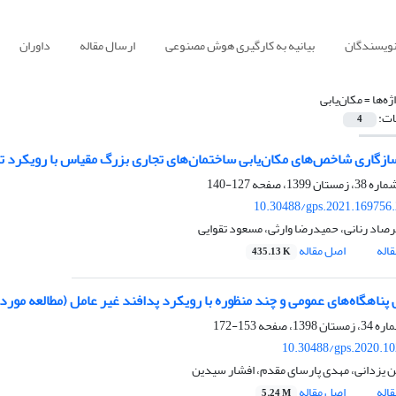
نویسندگان
بیانیه به کارگیری هوش مصنوعی
ارسال مقاله
داوران
ژه‌ها =
مکان‌یابی
ات:
4
سازگاری شاخص‌های مکان‌یابی ساختمان‌های تجاری بزرگ مقیاس با رویکرد 
127-140
10.30488/gps.2021.169756
رصاد رنانی، حمیدرضا وارثی، مسعود تقوایی
اله
اصل مقاله
435.13 K
ی پناهگاه‌های عمومی و چند منظوره با رویکرد پدافند غیر عامل (مطالعه مور
153-172
10.30488/gps.2020.1
یزدانی، مهدی پارسای مقدم، افشار سیدین
اله
اصل مقاله
5.24 M