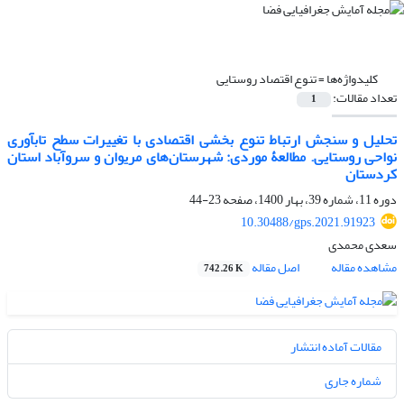
کلیدواژه‌ها =
تنوع اقتصاد روستایی
تعداد مقالات:
1
تحلیل و سنجش ارتباط تنوع‎ بخشی اقتصادی با تغییرات سطح تاب‎آوری
نواحی روستایی. مطالعۀ موردی: شهرستان‌های مریوان و سروآباد استان
کردستان
دوره 11، شماره 39، بهار 1400، صفحه
23-44
10.30488/gps.2021.91923
سعدی محمدی
مشاهده مقاله
اصل مقاله
742.26 K
مقالات آماده انتشار
شماره جاری