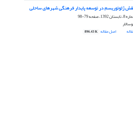
ش ژئوتوریسم در توسعه پایدار فرهنگی شهرهای ساحلی
79-98
وسالار
اله
اصل مقاله
896.43 K