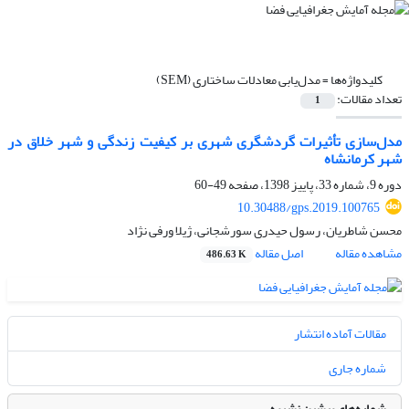
کلیدواژه‌ها =
مدل‌یابی معادلات ساختاری (SEM)
تعداد مقالات:
1
مدل‌سازی تأثیرات گردشگری شهری بر کیفیت زندگی و شهر خلاق در
شهر کرمانشاه
دوره 9، شماره 33، پاییز 1398، صفحه
49-60
10.30488/gps.2019.100765
محسن شاطریان، رسول حیدری سورشجانی، ژیلا ورفی نژاد
مشاهده مقاله
اصل مقاله
486.63 K
مقالات آماده انتشار
شماره جاری
شماره‌های پیشین نشریه