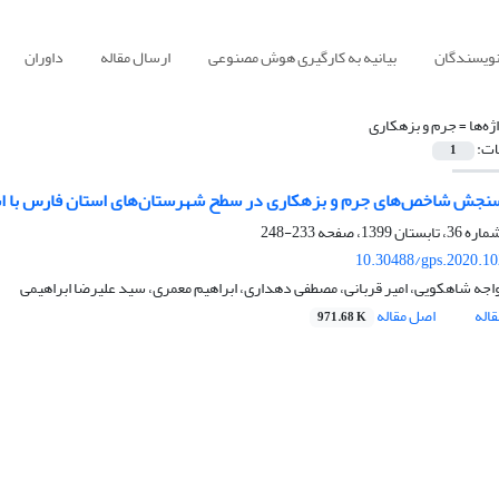
نویسندگان
بیانیه به کارگیری هوش مصنوعی
ارسال مقاله
داوران
ژه‌ها =
جرم و بزهکاری
ات:
1
نجش شاخص‌های جرم و بزهکاری در سطح شهرستان‌های استان فارس با است
233-248
10.30488/gps.2020.1
اجه شاهکویی، امیر قربانی، مصطفی دهداری، ابراهیم معمری، سید علیرضا ابراهیمی
اله
اصل مقاله
971.68 K