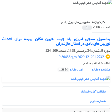
کلیدواژه‌ها =
توربین‌های برق بادی
تعداد مقالات:
1
پتانسیل ‌سنجی انرژی باد جهت تعیین مکان بهینه برای احداث
توربین‌های بادی در استان مازندران
دوره 9، شماره 34، زمستان 1398، صفحه
209-224
10.30488/gps.2020.121201.2742
غلامرضا جانبازقبادی
مشاهده مقاله
اصل مقاله
1.36 M
مقالات آماده انتشار
شماره جاری
شماره‌های پیشین نشریه