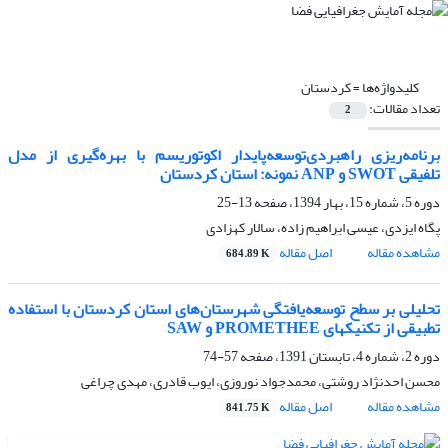
کلیدواژه‌ها =
کردستان
تعداد مقالات:
2
برنامه‌ریزی راهبردی‌توسعه‌پایدار ‌اکوتوریسم با بهره‌گیری از مدل
تلفیقی SWOT و ANP نمونه: استان کردستان
دوره 5، شماره 15، بهار 1394، صفحه
13-25
پگاه ایزدی، عیسی ابراهیم زاده، سالار کهزادی
مشاهده مقاله
اصل مقاله
684.89 K
تحلیلی بر سطح توسعه‌یافتگی شهرستان‌های استان کردستان با استفاده
تطبیقی از تکنیک‏های PROMETHEE و SAW
دوره 2، شماره 4، تابستان 1391، صفحه
57-74
محسن احدنژاد روشتی، محمدجواد نوروزی، ایوب قادری، مهدی چراغی
مشاهده مقاله
اصل مقاله
841.75 K