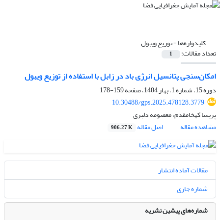
کلیدواژه‌ها =
توزیع ویبول
تعداد مقالات:
1
امکان‌سنجی پتانسیل انرژی باد در زابل با استفاده از توزیع ویبول
دوره 15، شماره 1، بهار 1404، صفحه
159-178
10.30488/gps.2025.478128.3779
پریسا کهخامقدم، معصومه دلبری
مشاهده مقاله
اصل مقاله
906.27 K
مقالات آماده انتشار
شماره جاری
شماره‌های پیشین نشریه