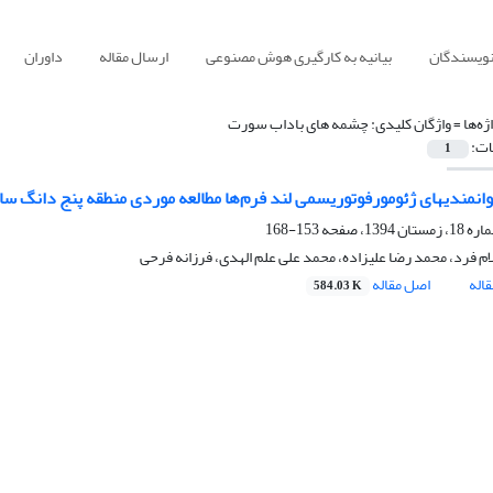
نویسندگان
بیانیه به کارگیری هوش مصنوعی
ارسال مقاله
داوران
ژه‌ها =
واژگان کلیدی: چشمه های باداب سورت
ات:
1
توانمندیهای ژئومورفوتوریسمی لند فرم‌ها مطالعه موردی منطقه پنج دانگ سا
153-168
م فرد، محمد رضا علیزاده، محمد علی علم الهدی، فرزانه فرحی
اله
اصل مقاله
584.03 K