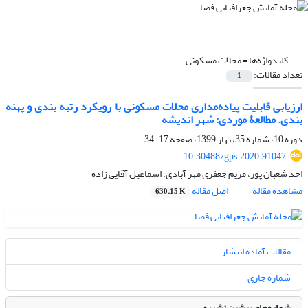
کلیدواژه‌ها =
محلات مسکونی
تعداد مقالات:
1
ارزیابی قابلیت پیاده‌مداری محلات مسکونی با رویکرد رتبه بندی و پهنه
بندی. مطالعۀ موردی: شهر اندیشه
دوره 10، شماره 35، بهار 1399، صفحه
17-34
10.30488/gps.2020.91047
احد شعبان پور، مریم جعفری مهر آبادی، اسماعیل آقایی زاده
مشاهده مقاله
اصل مقاله
630.15 K
مقالات آماده انتشار
شماره جاری
شماره‌های پیشین نشریه