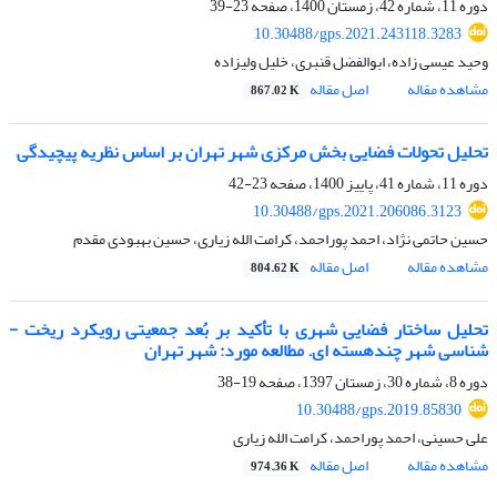
دوره 11، شماره 42، زمستان 1400، صفحه
23-39
10.30488/gps.2021.243118.3283
وحید عیسی زاده، ابوالفضل قنبری، خلیل ولیزاده
مشاهده مقاله
اصل مقاله
867.02 K
تحلیل تحولات فضایی بخش مرکزی شهر تهران بر اساس نظریه پیچیدگی
دوره 11، شماره 41، پاییز 1400، صفحه
23-42
10.30488/gps.2021.206086.3123
حسین حاتمی نژاد، احمد پوراحمد، کرامت الله زیاری، حسین بهبودی مقدم
مشاهده مقاله
اصل مقاله
804.62 K
تحلیل ساختار فضایی شهری با تأکید بر بُعد جمعیتی رویکرد ریخت ­
شناسی شهر چندهسته ­ای. مطالعه مورد: شهر تهران
دوره 8، شماره 30، زمستان 1397، صفحه
19-38
10.30488/gps.2019.85830
علی حسینی، احمد پوراحمد، کرامت الله زیاری
مشاهده مقاله
اصل مقاله
974.36 K