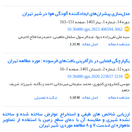
مدل‌سازی پیشران‌های ایجادکننده آلودگی هوا در شهر تهران
دوره 14، شماره 1، بهار 1403، صفحه
151-163
10.30488/gps.2023.406594.3662
سیدعلی تقی زاده دیوا، عبدالرسول سلمان ماهینی، حمیدرضا فلاح لاجیمی
مشاهده مقاله
اصل مقاله
1.31 M
یکپارچگی فضایی در بازآفرینی بافت‌های فرسوده : مورد مطالعه تهران
دوره 12، شماره 2، تابستان 1401، صفحه
1-16
10.30488/gps.2020.223657.3210
موسی کمانرودی کجوری، محمد سلیمانی مهرنجانی، احمد زنگانه، شهرزاد شریف
جاهد
مشاهده مقاله
اصل مقاله
چکیده تفصیلی
5.18 M
ارزیابی شاخص های طیفی و استخراج عوارض ساخته شده و ساخته
نشده شهری و مقایسه آن با دمای سطح زمین با استفاده از تصاویر
ماهواره ای لندست ۷ و ۸ مطالعه موردی: شهر تهران