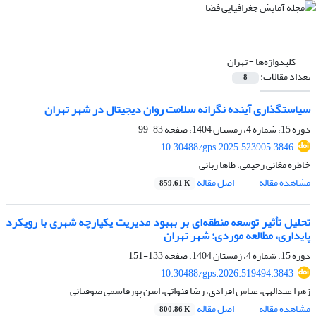
کلیدواژه‌ها =
تهران
تعداد مقالات:
8
سیاستگذاری آینده نگرانه سلامت روان دیجیتال در شهر تهران
دوره 15، شماره 4، زمستان 1404، صفحه
83-99
10.30488/gps.2025.523905.3846
خاطره مغانی رحیمی، طاها ربانی
مشاهده مقاله
اصل مقاله
859.61 K
تحلیل تأثیر توسعه منطقه‌ای بر بهبود مدیریت یکپارچه شهری با رویکرد
پایداری، مطالعه موردی: ‌شهر تهران
دوره 15، شماره 4، زمستان 1404، صفحه
133-151
10.30488/gps.2026.519494.3843
زهرا عبدالهی، عباس افرادی، رضا قنواتی، امین پورقاسمی صوفیانی
مشاهده مقاله
اصل مقاله
800.86 K