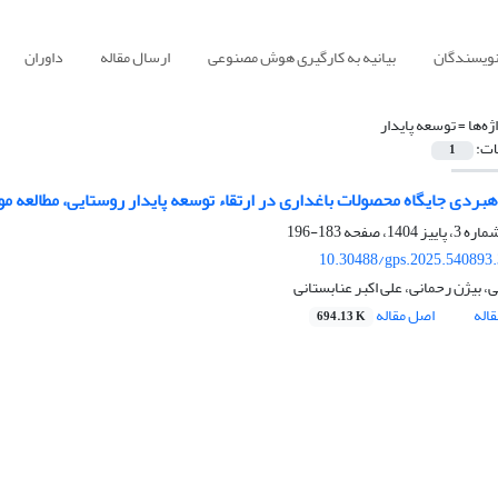
نویسندگان
بیانیه به کارگیری هوش مصنوعی
ارسال مقاله
داوران
ژه‌ها =
توسعه پایدار
ات:
1
هبردی جایگاه محصولات باغداری در ارتقاء توسعه پایدار روستایی، مطالعه 
183-196
10.30488/gps.2025.540893
، بیژن رحمانی، علی اکبر عنابستانی
اله
اصل مقاله
694.13 K