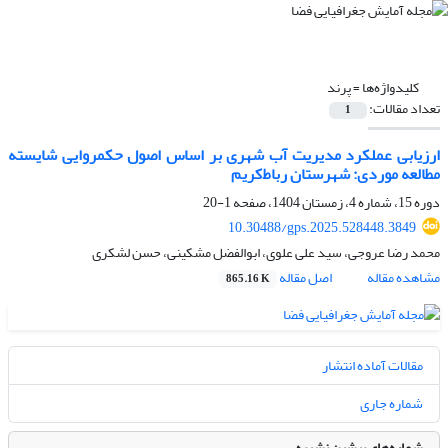
کلیدواژه‌ها =
پرند
تعداد مقالات:
1
ارزیابی عملکرد مدیریت آب شهری بر اساس اصول حکمروایی شایسته
مطالعه موردی: شهرستان رباط‌کریم
دوره 15، شماره 4، زمستان 1404، صفحه
1-20
10.30488/gps.2025.528448.3849
محمد رضا عروجی، سید علی علوی، ابوالفضل مشکینی، حسن لشکری
مشاهده مقاله
اصل مقاله
865.16 K
مقالات آماده انتشار
شماره جاری
شماره‌های پیشین نشریه