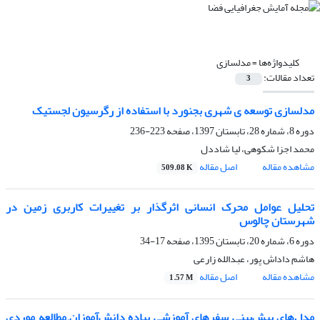
کلیدواژه‌ها =
مدلسازی
تعداد مقالات:
3
مدلسازی توسعه ی شهری بجنورد با استفاده از رگرسیون لجستیک
دوره 8، شماره 28، تابستان 1397، صفحه
223-236
محمد اجزا شکوهی، لیا شاددل
مشاهده مقاله
اصل مقاله
509.08 K
تحلیل عوامل محرک انسانی اثرگذار بر تغییرات کاربری زمین در
شهرستان چالوس
دوره 6، شماره 20، تابستان 1395، صفحه
17-34
هاشم داداش پور، عبدالله زارعی
مشاهده مقاله
اصل مقاله
1.57 M
مدل‌های پیش‌بینی سفرهای آموزشی پیاده دانش‌آموزان.مطالعه موردی