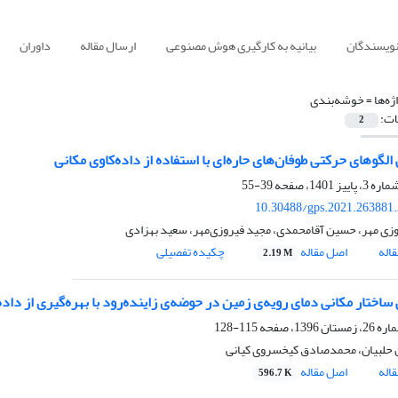
نویسندگان
بیانیه به کارگیری هوش مصنوعی
ارسال مقاله
داوران
ژه‌ها =
خوشه‌بندی
ات:
2
لگوهای حرکتی طوفان‌های حاره‌ای با استفاده از داده‌کاوی مکانی
39-55
10.30488/gps.2021.263881
زی مهر، حسین آقامحمدی، مجید فیروزی‌مهر، سعید بهزادی
اله
اصل مقاله
چکیده تفصیلی
2.19 M
ساختار مکانی دمای رویه‌ی زمین در حوضه‌ی زاینده‌رود با بهره‌گیری از داد
115-128
حلبیان، محمدصادق کیخسروی کیانی
اله
اصل مقاله
596.7 K