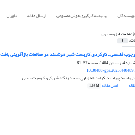
نویسندگان
بیانیه به کارگیری هوش مصنوعی
ارسال مقاله
داوران
ژه‌ها =
تحلیل مضمون
ات:
1
رچوب فلسفی ـ کارکردی کاربست شهر هوشمند در مطالعات بازآفرینی باف
57-81
10.30488/gps.2025.440489
انی، احمد پوراحمد، کرامت اله زیاری، سعید زنگنه شهرکی، کیومرث حبیبی
اله
اصل مقاله
1.03 M