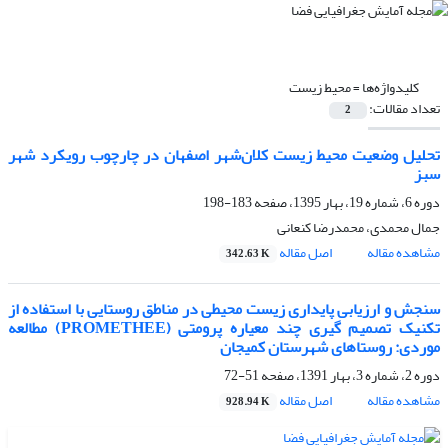
کلیدواژه‌ها =
محیط زیست
تعداد مقالات:
2
تحلیل وضعیت محیط زیست کلان‌شهر اصفهان در چارچوب رویکرد شهر
سبز
دوره 6، شماره 19، بهار 1395، صفحه
183-198
جمال محمدی، محمدرضا کنعانی
مشاهده مقاله
اصل مقاله
342.63 K
سنجش و ارزیابی پایداری زیست محیطی در مناطق روستایی با استفاده از
تکنیک تصمیم گیری چند معیاره پرومتی (PROMETHEE) مطالعه
موردی: روستاهای شهرستان کمیجان
دوره 2، شماره 3، بهار 1391، صفحه
51-72
مشاهده مقاله
اصل مقاله
928.94 K