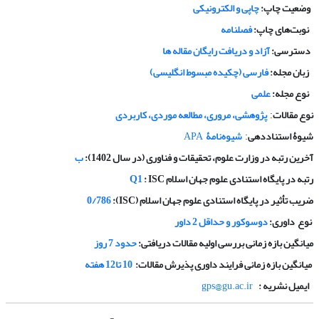
وضعیت چاپ:
چاپی و الکترونیکی
نوبت‌های چاپ:
فصلنامه
دسترسی:
آزاد و دریافت رایگان مقاله ها
زبان مجله:
فارسی (چکیده مبسوط انگلیسی)
نوع مجله:
علمی
نوع مقالات
پژوهشی، مروری، مطالعه موردی، کاربردی
:
شیوۀ استناددهی
شیوه‌نامۀ
APA
:
آخرین رتبه در وزارت علوم، تحقیقات و فناوری (در سال 1402):
ب
رتبه در پایگاه استنادی علوم جهان اسلام
: ISC
Q1
ضریب تأثیر در پایگاه استنادی علوم جهان اسلام
(ISC):
0/786
نوع داوری:
دوسوکور و حداقل 2 داور
میانگین بازه زمانی بررسی اولیه مقالات دریافتی:
حدود 7 روز
میانگین بازه زمانی فرایند داوری پذیرش مقالات
:
10 تا12 هفته
ایمیل نشریه :
gps@gu.ac.ir