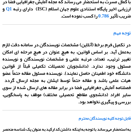
با کمال مسرت به استحضار می رساند که مجله
آمایش جغرافیایی فضا
در
ارزیابی اخیر پایگاه استنادی علوم جهان اسلام (ISC) دارای رتبه
Q1
و
ضریب تأثیر
0.786
را کسب نموده است.
توجه مهم
در تکمیل فرم برخط
(آنلاین)
مشخصات نویسندگان در سامانه دقت لازم
به‌عمل آید. بر اساس قوانین، به هیچ عنوان در هیچ مرحله ای امکان
تغییر ترتیب، تعداد، مرتبه علمی و مشخصات نویسندگان و نویسنده
مسئول وجود ندارد.
(دانشجویان تحصیلات تکمیلی قبلاً از قوانین
دانشگاه خود اطمینان حاصل نمایند). نویسنده مسئول مقاله حتماً عضو
هیات علمی باشد و مقاله حتماً توسط ایشان به مجله ارسال گردد
فصلنامه آمایش جغرافیایی فضا در برابر مقاله های ارسال شده از سوی
سایر افراد (دانشجوی مقاطع تحصیلی مختلف) موظف به پاسخگویی،
بررسی و پیگیری نخواهد بود.
قابل توجه کلیه نویسندگان محترم
به استحضار می‌رساند با توجه به اینکه داشتن کد ارکید به عنوان یک شناسه منحصر