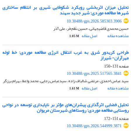
تحلیل میزان اثربخشی رویکرد شکوفایی شهری بر انتظام ساختاری
شهرها
مطالعه موردی: شهر جدید سهند
10.30488/gps.2026.585303.3906
حسین محمدی قاضیجهانی، حسین نظم فر، علی آذر
مشاهده مقاله
اصل مقاله
1.05 M
طراحی کریدور شرق به غرب
انتقال انرژی
مطالعه موردی: خط لوله
مهرآران- شیراز
صفحه
131-150
10.30488/gps.2025.517565.3841
سید عباس احمدی، مرتضی شالباف زاده، سیدعباس رجایی، محمد واعظ، بهرام برزگر
مشاهده مقاله
اصل مقاله
1.61 M
تحلیل فضایی اثرگذاری پیشران‌های مؤثر بر ناپایداری توسعه در نواحی
روستایی
مطالعه موردی: روستاهای شهرستان مریوان
صفحه
151-172
10.30488/gps.2026.544999.3871