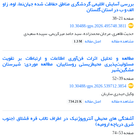
بررسی آسایش اقلیمی گردشگری مناطق حفاظت شده جهان‌نما، لوه، زاو
الف و ب
در استان گلستان
صفحه
21-38
10.30488/gps.2026.495748.3811
حدیث ظاهری، مرجان محمدزاده، سید حامد میرکریمی، سپیده سعیدی
مشاهده مقاله
اصل مقاله
1.3 M
مطالعه و تحلیل اثرات فن‌آوری اطلاعات و ارتباطات بر تقویت
مسئولیت‌پذیری محیط‌زیستی روستاییان، مطالعه موردی: شهرستان
مشگین‌شهر
صفحه
39-52
10.30488/gps.2026.539712.3854
وکیل حیدری ساربان
مشاهده مقاله
اصل مقاله
734.21 K
آشفتگی های محیطی آنتروپوژنیک در اطراف تالاب قره قشلاق (جنوب
شرق دریاچه ارومیه)
صفحه
53-74