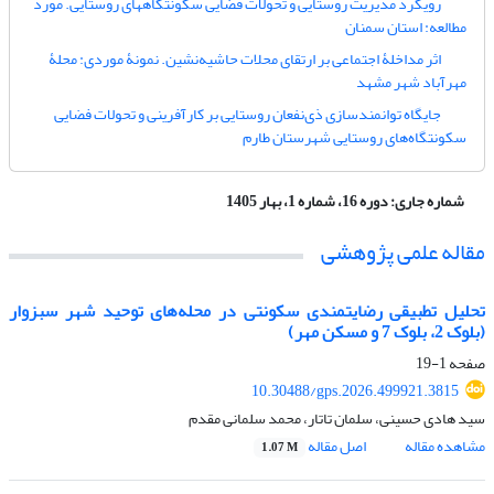
رویکرد مدیریت روستایی و تحولات فضایی سکونتگاههای روستایی. مورد
مطالعه: استان سمنان
اثر مداخلۀ اجتماعی بر ارتقای محلات حاشیه‌نشین. نمونۀ موردی: محلۀ
مهرآباد شهر مشهد
جایگاه توانمندسازی ذی‌نفعان روستایی بر کارآفرینی و تحولات فضایی
سکونتگاه‌های روستایی شهرستان طارم
شماره جاری:
دوره 16، شماره 1، بهار 1405
مقاله علمی پژوهشی
تحلیل تطبیقی رضایتمندی سکونتی در محله‌های توحید شهر سبزوار
(بلوک 2، بلوک 7 و مسکن مهر)
صفحه
1-19
10.30488/gps.2026.499921.3815
سید هادی حسینی، سلمان تاتار، محمد سلمانی مقدم
مشاهده مقاله
اصل مقاله
1.07 M