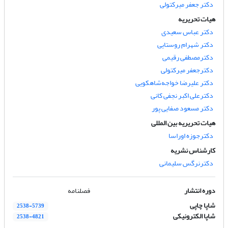
دکتر جعفر میرکتولی
هیات تحریریه
دکتر عباس سعیدی
دکتر شهرام روستایی
دکترمصطفی رقیمی
دکترجعفر میرکتولی
دکتر علیرضا خواجه‌شاهکویی
دکترعلی اکبر نجفی کانی
دکتر مسعود صفایی پور
هیات تحریریه بین المللی
دکترجوزه اوراسا
کارشناس نشریه
دکترنرگس سلیمانی
دوره انتشار
فصلنامه
شاپا چاپی
2538-5739
شاپا الکترونیکی
2538-4821