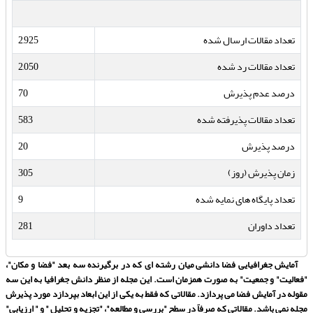
تعداد مقالات ارسال شده
2,925
تعداد مقالات رد شده
2,050
درصد عدم پذیرش
70
تعداد مقالات پذیرفته شده
583
درصد پذیرش
20
زمان پذیرش (روز)
305
تعداد پایگاه های نمایه شده
9
تعداد داوران
281
آمایش جغرافیایی فضا
دانشی میان رشته ای که در برگیرنده سه بعد "فضا و مکان"،
"فعالیت" و جمعیت" به صورت همزمان است. این مجله از منظر دانش جغرافیا به این سه
مقوله در آمایش فضا می پردازد. مقالاتی که فقط به یکی از این ابعاد بپردازد مورد پذیرش
مجله نمی باشد. مقالاتی که صرفاً در سطح "بررسی و مطالعه"، "تجزیه و تحلیل " و " ارزیابی"