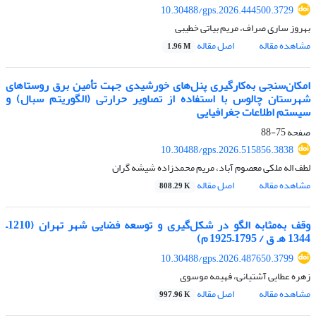
10.30488/gps.2026.444500.3729
بهروز ساری صراف، مریم بیاتی خطیبی
مشاهده مقاله
اصل مقاله
1.96 M
امکان‌سنجی به‌کارگیری پنل‌های خورشیدی جهت تأمین برق روستاهای
شهرستان چالوس با استفاده از تصاویر حرارتی (الگوریتم سبال) و
سیستم اطلاعات جغرافیایی
صفحه
75-88
10.30488/gps.2026.515856.3838
لطف اله ملکی معصوم آباد، مریم محمدزاده شیشه گران
مشاهده مقاله
اصل مقاله
808.29 K
وقف به‌مثابه الگو در شکل‌گیری و توسعه فضایی شهر تهران
(1210
–
1344
ه‍. ق / 1795
–
1925 م)
10.30488/gps.2026.487650.3799
زهره عطایی آشتیانی، فهیمه موسوی
مشاهده مقاله
اصل مقاله
997.96 K