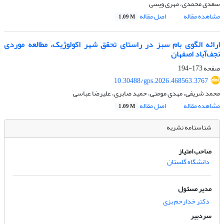
سعدی محمدی، مهری ویسی
مشاهده مقاله
اصل مقاله
1.09 M
ارائه الگوی بام سبز در راستای تحقق شهر اکولوژیک
،
مطالعه موردی
نجف‌آباد اصفهان
صفحه
173-194
10.30488/gps.2026.468563.3767
محمد شریفی، مهدی مومنی، حمید صابری، علیرضا عباسی
مشاهده مقاله
اصل مقاله
1.09 M
شناسنامه نشریه
صاحب امتیاز
دانشگاه گلستان
مدیر مسئول
دکتر خدارحم بزی
سردبیر