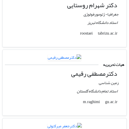
دکتر شهرام روستایی
جغرافیا- ژئومورفولوژی
استاد دانشگاه تبریز
tabrizu.ac.ir
roostaei
هیات تحریریه
دکترمصطفی رقیمی
زمین شناسی
استاد تمام دانشگاه گلستان
gu.ac.ir
m.raghimi