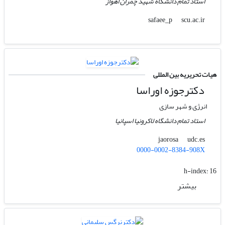
استاد تمام دانشگاه شهید چمران اهواز
scu.ac.ir
safaee_p
هیات تحریریه بین المللی
دکترجوزه اوراسا
انرژی و شهر سازی
استاد تمام دانشگاه لاکرونیا اسپانیا
udc.es
jaorosa
0000-0002-8384-908X
h-index:
16
بیشتر