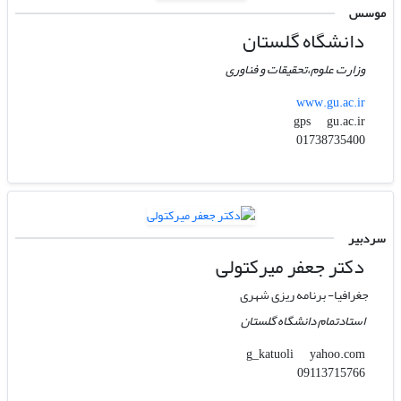
موسس
دانشگاه گلستان
وزارت علوم،تحقیقات و فناوری
www.gu.ac.ir
gu.ac.ir
gps
01738735400
سردبیر
دکتر جعفر میرکتولی
جغرافیا- برنامه ریزی شهری
استادتمام دانشگاه گلستان
yahoo.com
g_katuoli
09113715766