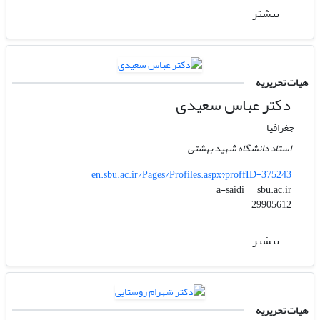
بیشتر
هیات تحریریه
دکتر عباس سعیدی
جغرافیا
استاد دانشگاه شهید بهشتی
en.sbu.ac.ir/Pages/Profiles.aspx?proffID=375243
sbu.ac.ir
a-saidi
29905612
بیشتر
هیات تحریریه