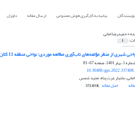
نویسندگان
بیانیه به کارگیری هوش مصنوعی
ارسال مقاله
داوران
ده =
حمیدرضا امانی
ات:
1
حی شهری از منظر مؤلفه‌های تاب‌آوری مطالعه موردی: نواحی منطقه 11 کلان‌شهر تهران
67-81
10.30488/gps.2022.337408
مانی، بختیار عزت پناه، مجید شمس
اله
اصل مقاله
572.03 K