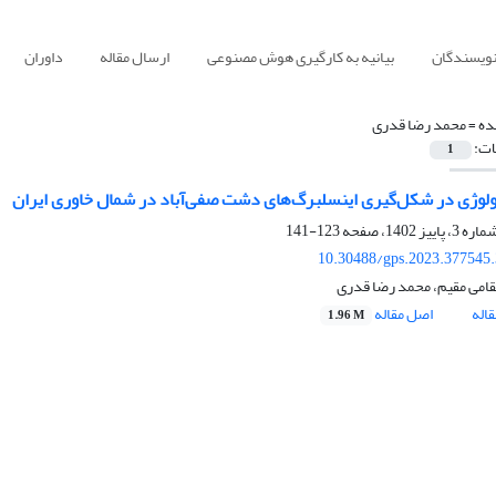
نویسندگان
بیانیه به کارگیری هوش مصنوعی
ارسال مقاله
داوران
ده =
محمد رضا قدری
ات:
1
لوژی در شکل‌گیری اینسلبرگ‌های دشت صفی‌آباد در شمال خاوری ایران
123-141
10.30488/gps.2023.377545
قامی مقیم، محمد رضا قدری
اله
اصل مقاله
1.96 M