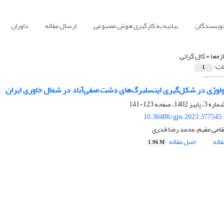
نویسندگان
بیانیه به کارگیری هوش مصنوعی
ارسال مقاله
داوران
ژه‌ها =
کال گراتی
ات:
1
لوژی در شکل‌گیری اینسلبرگ‌های دشت صفی‌آباد در شمال خاوری ایران
123-141
10.30488/gps.2023.377545
قامی مقیم، محمد رضا قدری
اله
اصل مقاله
1.96 M