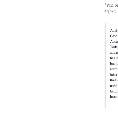
2
PhD. St
3
, PhD.
Analy
Case
Abstr
Today
advan
negle
but i
forma
infor
the f
used.
langu
brand