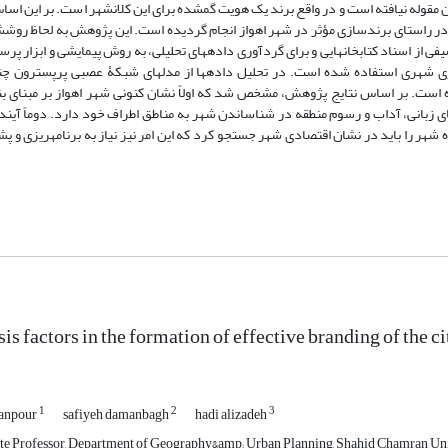
ن مقوله نیافته است و در واقع برند یک هویت گمشده برای این کلانشهر است. بر این اسا
 راستای برندسازی مؤثر در شهر اهواز انجام گردیده است. این پژوهش به لحاظ روش­
از اسناد کتابخانه­ایی و برای گردآوری داده­های تحلیلی، به روش پیمایشی و ابزار پرس
نامه ریزی شهری استفاده شده است. در تحلیل داده­ها از مدل­های شبکۀ عصبی پرپسترون چن
ل تحلیل تشخیص (DA) استفاده شده است. بر اساس نتایج پژوهش، مشخص شد که اولاً نشان کنونی شهر اهواز بر مبنای ب
 زبانی، آداب و رسوم منطقه در شناساندن شهر به مناطق اطراف خود دارد. دوماً آیند
ر را باید در نشان اقتصادی شهر جستجو کرد که این امر نیز نیاز به برنامه­ریزی و پش
is factors in the formation of effective branding of the c
1
2
3
manpour
safiyeh damanbagh
hadi alizadeh
te Professor, Department of Geography&amp; Urban Planning, Shahid Chamran Univ