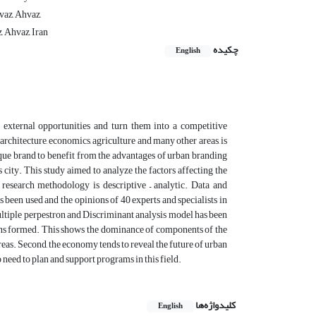
az, Ahvaz,
 Ahvaz, Iran
چکیده
English
d external opportunities and turn them into a competitive
 architecture, economics, agriculture and many other areas, is
nique brand to benefit from the advantages of urban branding
his city. This study aimed to analyze the factors affecting the
 research methodology is descriptive – analytic. Data and
 been used and the opinions of 40 experts and specialists in
ultiple perpestron and Discriminant analysis model has been
ions formed. This shows the dominance of components of the
areas. Second, the economy tends to reveal the future of urban
 need to plan and support programs in this field.
کلیدواژه‌ها
English