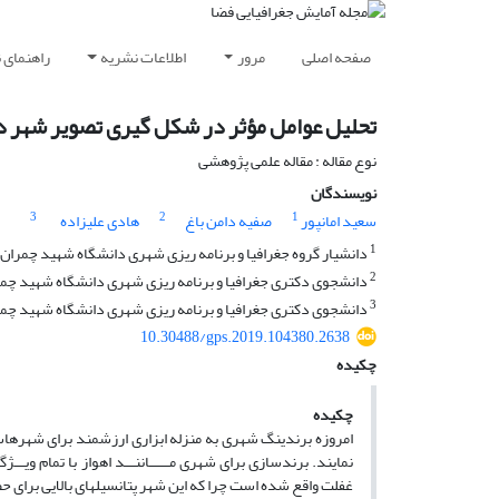
صفحه اصلی
مرور
اطلاعات نشریه
راهنمای 
تحلیل عوامل مؤثر در شکل گیری تصویر شهر در
نوع مقاله : مقاله علمی پژوهشی
نویسندگان
3
2
1
سعید امانپور
صفیه دامن باغ
هادی علیزاده
1
دانشیار گروه جغرافیا و برنامه ریزی شهری دانشگاه شهید چمران ا
2
دانشجوی دکتری جغرافیا و برنامه ریزی شهری دانشگاه شهید چمران
3
دانشجوی دکتری جغرافیا و برنامه ریزی شهری دانشگاه شهید چمران
10.30488/gps.2019.104380.2638
چکیده
چکیده
امروزه برندینگ شهری به منزله ابزاری ارزشمند برای شهرهاست تا
نمایند. برندسازی برای شهری مــــــاننـــد اهواز با تمام وی
غفلت واقع شده است چرا که این شهر پتانسیل­های بالایی برای ح