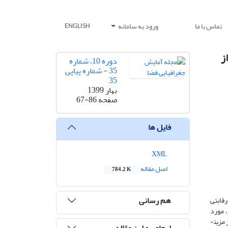
تماس با ما
ورود به سامانه
ENGLISH
ز
دوره 10، شماره
35 - شماره پیاپی
35
بهار 1399
صفحه
67-86
فایل ها
XML
اصل مقاله
784.2 K
هم رسانی
رقابتی
، مورد
زیت­
ارجاع به این مقاله