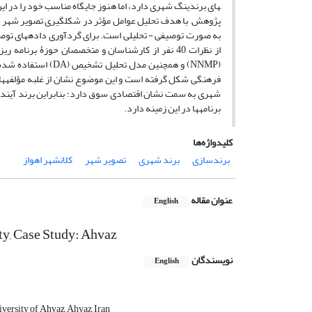
های برندینگ شهری دارد، اما هنوز جایگاه مناسب خود را در ای
پژوهش با هدف تحلیل عوامل مؤثر در شکل­گیری تصویر شهر در
به صورت توصیفی - تحلیلی است. برای گردآوری داده­های توصیفی 
از نظرات 40 نفر از کارشناسان و متخصصان حوزۀ بر
(NNMP) و همچنین مد
فرهنگی شکل گرفته است و این موضوع نشان از غلبه مؤلفه­های
شهری به سمت نشان اقتصادی سوق دارد؛ بنابراین برند آینده شه
برنامه­ها در این زمینه دارد.
کلیدواژه‌ها
برندسازی
برند شهری
تصویر شهر
کلانشهر اهواز
عنوان مقاله
English
ity, Case Study: Ahvaz
نویسندگان
English
ersity of Ahvaz, Ahvaz, Iran