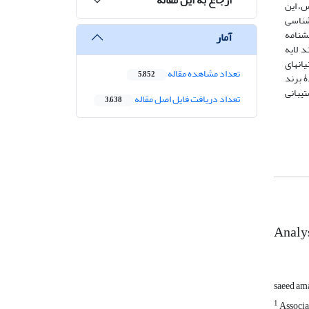
س، این
شناسی
ش­نامه
آمار
د لایه
نیان­های
تعداد مشاهده مقاله
5,852
ۀ برند
تیبانی
تعداد دریافت فایل اصل مقاله
3,638
Analys
saeed a
1
Associa