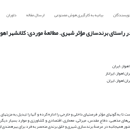
نویسندگان
بیانیه به کارگیری هوش مصنوعی
ارسال مقاله
داوران
 راستای برندسازی مؤثر شهری. مطالعۀ موردی: کلانشهر اهوا
هواز، ایران
 اهواز، ایراناز
 اهواز، ایران
 به گونه­ای مؤثر فرصت­های داخلی و خارجی را اداره کرده و آن­ها را تبدیل به مزیت­های 
ـــژگی‌های مذهبی، دفاع مقدس، میراثی، معماری، اقتصادی و کشاورزی و موارد بسیار دیگر
ضور همه­جانبه در عرصۀ برندسازی شهری و خلق برندی منحصر به فرد برای بهره­مندی از م