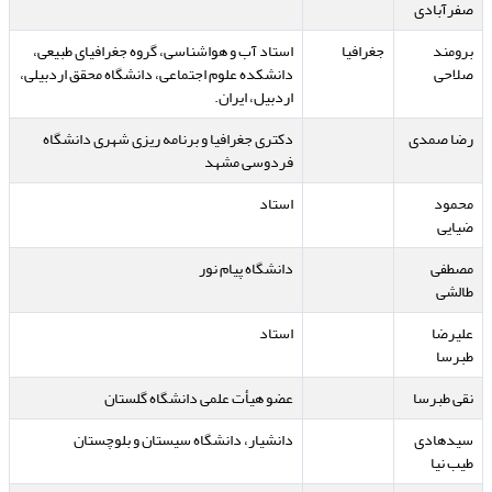
صفرآبادی
برومند
جغرافیا
استاد آب و هواشناسی، گروه جغرافیای طبیعی،
صلاحی
دانشکده علوم اجتماعی، دانشگاه محقق اردبیلی،
اردبیل، ایران.
رضا صمدی
دکتری جغرافیا و برنامه ریزی شهری دانشگاه
فردوسی مشهد
محمود
استاد
ضیایی
مصطفی
دانشگاه پیام نور
طالشی
علیرضا
استاد
طبرسا
نقی طبرسا
عضو هیأت علمی دانشگاه گلستان
سیدهادی
دانشیار، دانشگاه سیستان و بلوچستان
طیب نیا