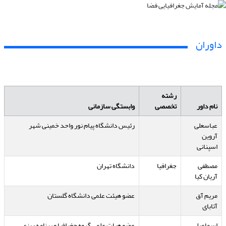
داوران
رشته
نام داور
تخصصی
وابستگی سازمانی
عباسعلی
رئیس دانشگاه پیام نور واحد خمینی شهر
آروین
اسپنانی
مصطفی
جغرافیا
دانشگاه تهران
آریان کیا
مریم آق
عضو هیئت علمی دانشگاه گلستان
آتابای
اسماعیل
عضو هیات علمی گروه جغرافیا و برنامه ریزی