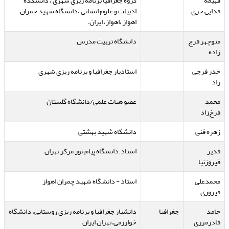
فهیمه
گروه جغرافیا برنامه ریزی شهری ، دانشکده
فدایی جزی
ادبیات و علوم انسانی ،دانشگاه شهید چمران
اهواز ،اهواز، ایران.
منوچهر فرج
دانشگاه تربیت مدرس
زاده
خدر فرجی
استادیار جغرافیا و برنامه ریزی شهری
راد
محمد
عضو هیات علمی/دانشگاه گلستان
فرخ‌زاد
زهره فنی
دانشگاه شهید بهشتی
قدیر
استاد.دانشگاه پیام نور مرکز تهران
فیروزنیا
محمدعلی
استاد - دانشگاه شهید چمران اهواز
فیروزی
حامد
جغرافیا
دانشیار جغرافیا و برنامه ریزی روستایی، دانشگاه
قادرمرزی
خوارزمی،تهران ایران