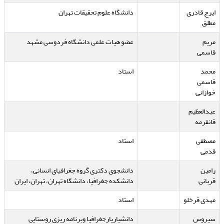
ایرج قادری
دانشگاه علوم تحقیقات تهران
مطلق
مریم
عضو هیات علمی دانشگاه فردوسی مشهد
قاسمی
محمد
استاد
قاسمی
خوازانی
عبدالعظیم
قانقرمه
مصطفی
استاد
قدمی
رامین
دانشجوی دکتری گروه جغرافیای انسانی،
قربانی
دانشکده جغرافیا، دانشگاه تهران، تهران، ایران
مهدی قرخلو
استاد
سیروس
دانشیاریارجغرافیا وبرنامه ریزی روستایی