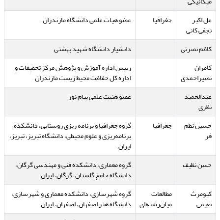
میکانیکی
عل اکبر
جغرافیا
عضو هیات علمی دانشگاه مازندران
نجفی کانی
کاظم نصرتی
دانشیار دانشگاه شهید بهشتی
کامران
رییس اداره آموزش و پژوهش مرکز تحقیقات و
نصیراحمدی
اداره کل حفاظت محیط زیست مازندران
عبدالحمید
عضو هئیت علمی پیام نور
نظری
حسین نظم
جغرافیا
گروه جغرافیا و برنامه ریزی روستایی، دانشکده
فر
برنامه‌ریزی و علوم محیطی، دانشگاه تبریز، تبریز،
ایران.
حسن نظیف
گروه معماری، دانشکده فنی و مهندسی گرگان،
دانشگاه جامع گلستان، گرگان، ایران
کیومرث
مطالعات
گروه شهرسازی، دانشکده معماری و شهرسازی،
نعیمی
میان‌رشته‌ای
دانشگاه هنر اصفهان، اصفهان، ایران