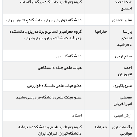
عبدالمجید
گروه جغرافیای دانشگاه بزرگمهرقاینات
احمدی
مظهر احمدی
دانشگاه خوارزمی تهران-دانشگاه پیام نور تهران
پارسا
جغرافیا
گروه جغرافیای انسانی و برنامه‌ریزی، دانشکده
احمدی
جغرافیا، دانشگاه تهران، تهران، ایران.
دهرشید
صالح ارخی
دانشگاه گلستان
احمد
هیات علمی جهاد دانشگاهی
افروزیان
مهری اکبری
عضو هیات علمی دانشگاه خوارزمی
مصطفی
عضو هیئت علمی دانشگاه فردوسی مشهد
امیرفخریان
آرش امینی
استاد
رقیه انصاری
جغرافیا
گروه جغرافیای طبیعی، دانشکده جغرافیا،
قولنجی
دانشگاه تهران، تهران، ایران