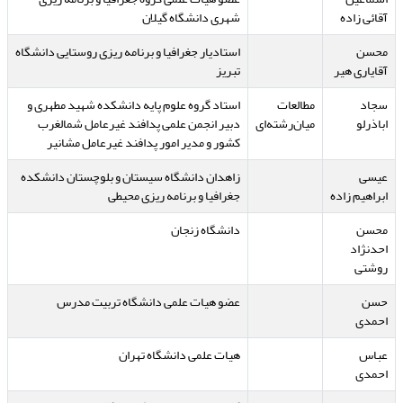
آقائی زاده
شهری دانشگاه گیلان
محسن
استادیار جغرافیا و برنامه ریزی روستایی دانشگاه
آقایاری هیر
تبریز
سجاد
مطالعات
استاد گروه علوم پایه دانشکده شهید مطهری و
اباذرلو
میان‌رشته‌ای
دبیر انجمن علمی پدافند غیرعامل شمالغرب
کشور و مدیر امور پدافند غیرعامل مشانیر
عیسی
زاهدان دانشگاه سیستان و بلوچستان دانشکده
ابراهیم زاده
جغرافیا و برنامه ریزی محیطی
محسن
دانشگاه زنجان
احدنژاد
روشتی
حسن
عضو هیات علمی دانشگاه تربیت مدرس
احمدی
عباس
هیات علمی دانشگاه تهران
احمدی