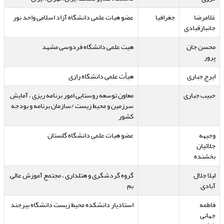
غلامرضا
جغرافیا
عضو هیات علمی دانشگاه آزاد اسلامی واحد نور
جانبازقبادی
محسن جان
هیت علمی دانشگاه فردوسی مشهد
پرور
ایرج جباری
هیأت علمی دانشگاه رازی
حبیب جباری
معاون توسعه روستایی امور برنامه ریزی ، آمایش
سرزمین و محیط زیست /سازمان برنامه و بودجه
کشور
وجیهه
عضو هیات علمی دانشگاه گلستان
جلائیان
بخشنده
لیلا جلال
گروه گردشگری و هتلداری ، مجتمع آموزش عالی
آبادی
بم
فاطمه
استادیار دانشکده محیط زیست دانشگاه بیرجند
جهانی