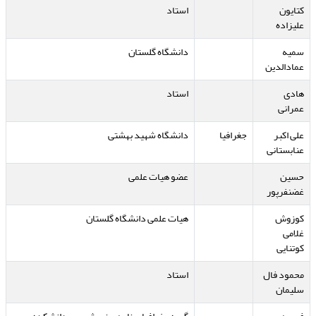
کتایون
استاد
علیزاده
سمیه
دانشگاه گلستان
عمادالدین
هادی
استاد
عمرانی
علی اکبر
جغرافیا
دانشگاه شهید بهشتی
عنابستانی
حسین
عضو هیات علمی
غضنفرپور
کوزوش
هیات علمی دانشگاه گلستان
غلامی
کوتنایی
محمود فال
استاد
سلیمان