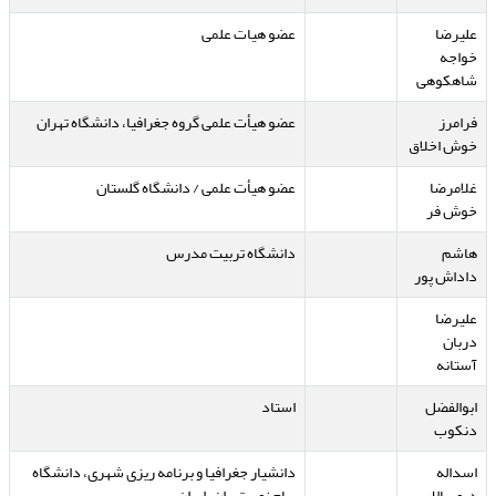
علیرضا
عضو هیات علمی
خواجه
شاهکوهی
فرامرز
عضو هیأت علمی گروه جغرافیا، دانشگاه تهران
خوش اخلاق
غلامرضا
عضو هیأت علمی / دانشگاه گلستان
خوش فر
هاشم
دانشگاه تربیت مدرس
داداش پور
علیرضا
دربان
آستانه
ابوالفضل
استاد
دنکوب
اسداله
دانشیار جغرافیا و برنامه ریزی شهری، دانشگاه
دیوسالار
پیام نور، تهران، ایران