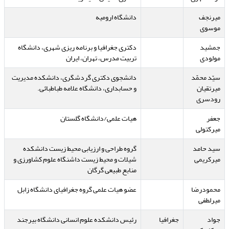
میرنجف
دانشگاه ارومیه
موسوی
جمشید
دکتری جغرافیا و برنامه ریزی شهری، دانشگاه
مولودی
تربیت مدرس، تهران، ایران
سیّد محمّد
دانشجوی دکتری گردشگری، دانشکده مدیریت
میرتقیان
و حسابداری، دانشگاه علامه طباطبائی.
رودسری
جعفر
هیات علمی/دانشگاه گلستان
میرکتولی
سید حامد
گروه طراحی و ارزیابی محیط زیست دانشکده
میرکریمی
شیلات و محیط زیست داشنگاه علوم کشاورزی و
منابع طبیعی گرگان
محمودرضا
عضو هیات علمی گروه جغرافیای دانشگاه زابل
میرلطفی
جواد
جغرافیا
رئیس دانشکده علوم انسانی دانشگاه بیرجند