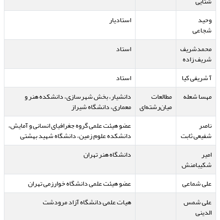
شتایی
وحید
استادیار
شجاعی
محمدشریف
استاد
شریف زاده
آ شریفی کیا
استاد
مهسا شعله
مطالعات
دانشیار، بخش شهرسازی، دانشکده هنر و
میان‌رشته‌ای
معماری، دانشگاه شیراز
ناصر
عضو هیئت علمی گروه جغرافیای انسانی و آمایش،
شفیعی ثابت
دانشکده علوم زمین، دانشگاه شهید بهشتی
امیر
دانشگاه هنر تهران
شکیبامنش
علی شماعی
عضو هیئت علمی دانشگاه خوارزمی تهران
علی شمس
هیات علمی دانشگاه آزاد مرودشت
الدینی