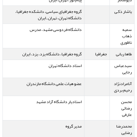
یاشار ذکـی
گروه جغرافیای سیاسی، دانشکده جغرافیا،
دانشگاه تهران، تهران ـ ایران
سمیه
دانشگاه فردوسی مشهد، مدرس
ذهاب
ناظوری
طاها ربانی
جغرافیا
گروه جغرافیا، دانشگاه یزد، یزد، ایران
سیدعباس
استاد دانشگاه تهران
رجایی
آنامرادنژاد
عضو هیات علمی دانشگاه مازندران
رحیم بردی
محسن
استادیار دانشگاه آزاد مشهد
رضائی
عارفی
محمدرضا
مدیر گروه
رضایی