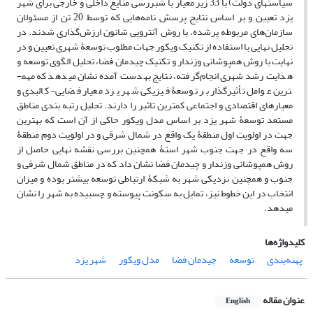
سیاست­های دولت) با 33 زیر معیار با شبررسی منایع داخلی و خارجی برای شهر
یزد تعیین و بر اساس نتایج پرسش­ نامه‌هایی که توسط 20 تن از مسئولان
سازمان‌های مربوطه پرشده، با روش آنتروپی شانون ارزش‌گذاری شدند. در
تحلیل نهایی با استفاده از تکنیک ویکور جهات مطلوب توسعۀ شهری تعیین و در
نهایت با روش همپوشانی وزن­دار و تکنیک چیدمان فضا، تحلیل الگوی توسعه و
هدایت رشد شهری انجام‌گرفته، نتایج به­دست آمده نشان می­دهد که مهم­
ترین عوامل تأثیرگذار بر توسعۀ فیزیکی شهر یزد معیار فضایی- کالبدی و
معیارهای اقتصادی و اجتماعی کمترین تاثیر را دارند. تحلیل رتبه بندی مناطق
مستعد توسعۀ شهر یزد بر اساس مدل ویکور حاکی از آن است که بهترین
جهت در اولویت اول منطقۀ یک واقع در شمال شرقی و در اولویت دوم منطقۀ
سه واقع در جهت جنوب شهر استۀ همچنین بررسی نقشه نهایی حاصل از
روش همپوشانی وزن­دار و چیدمان فضا نشان داد که در مناطق شمال شرقی و
جنوب و همچنین نزدیکی شهر به شبکۀ ارتباطی توسعه بیشتر بوده و میزان
انتخاب در این خطوط نیز، تمایل به سکونت پیوسته و چسبیده به شهر را نشان
می­دهد.
کلیدواژه‌ها
پهنه‌بندی
توسعه
چیدمان فضا
مدل ویکور
شهر یزد
عنوان مقاله
English