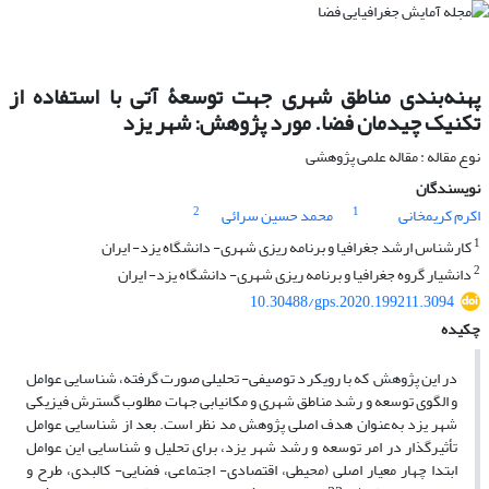
پهنه‌بندی مناطق شهری جهت توسعۀ آتی با استفاده از
تکنیک چیدمان فضا. مورد پژوهش: شهر یزد
نوع مقاله : مقاله علمی پژوهشی
نویسندگان
2
1
اکرم کریمخانی
محمد حسین سرائی
1
کارشناس ارشد جغرافیا و برنامه ریزی شهری- دانشگاه یزد- ایران
2
دانشیار گروه جغرافیا و برنامه ریزی شهری- دانشگاه یزد- ایران
10.30488/gps.2020.199211.3094
چکیده
در این پژوهش که با رویکرد توصیفی- تحلیلی صورت گرفته، شناسایی عوامل
و الگوی توسعه و رشد مناطق شهری و مکانیابی جهات مطلوب گسترش فیزیکی
شهر یزد به‌عنوان هدف اصلی پژوهش مد نظر است. بعد از شناسایی عوامل
تأثیرگذار در امر توسعه و رشد شهر یزد، برای تحلیل و شناسایی این عوامل
ابتدا چهار معیار اصلی (محیطی، اقتصادی- اجتماعی، فضایی- کالبدی، طرح و