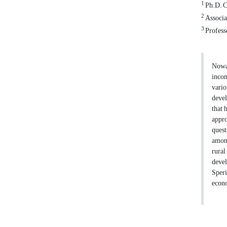
1
Ph.D. Co
2
Associat
3
Professo
Nowad
incom
vario
devel
that 
appro
quest
among
rural
devel
Speri
econo