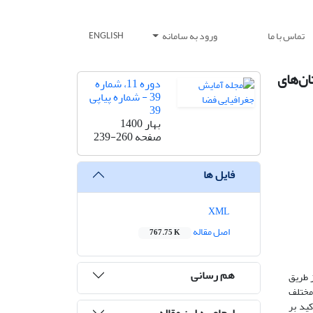
تماس با ما
ورود به سامانه
ENGLISH
ن‌های
دوره 11، شماره
39 - شماره پیاپی
39
بهار 1400
صفحه
239-260
فایل ها
XML
اصل مقاله
767.75 K
هم رسانی
 طریق
 مختلف
ید بر
ارجاع به این مقاله