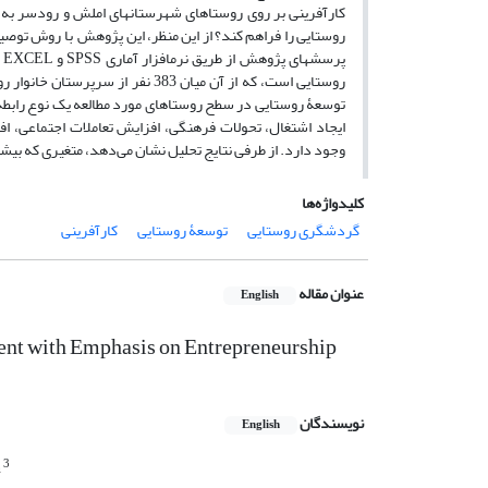
کارآفرینی بر روی روستاهای شهرستان­های املش و رودسر به
روستایی را فراهم کند؟ از این منظر، این پژوهش با روش توصی
روستایی است، که از آن میان 383 
توسعۀ روستایی در سطح روستاهای مورد مطالعه یک نوع رابط
ایجاد اشتغال، تحولات فرهنگی، افزایش تعاملات اجتماعی، ا
وجود دارد. از طرفی نتایج تحلیل نشان می‌دهد، متغیری که بیش
کلیدواژه‌ها
گردشگری روستایی
توسعۀ روستایی
کارآفرینی
عنوان مقاله
English
ment with Emphasis on Entrepreneurship
نویسندگان
English
3
n