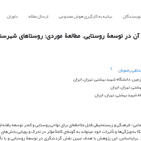
نویسندگان
بیانیه به کارگیری هوش مصنوعی
ارسال مقاله
داوران
 در توسعۀ روستایی. مطالعۀ موردی: روستاهای شهرستا
3
تقی رضویان
مین، دانشگاه شهید بهشتی، تهران، ایران
شتی، تهران، ایران
ه شهید بهشتی، تهران، ایران
- فرهنگی و زیست­محیطی قابل ملاحظه‌ای برای نواحی روستایی و کمتر توسعه یافته از
 به ویژگی‌ها و تأثیرات خود می­تواند به گونه‌ای کاملاً مؤثر در تحرک و پویایی بخش‌های
. براین­اساس، این پژوهش با هدف تبیین نقش گردشگری در توسعۀ روستایی و با تأک