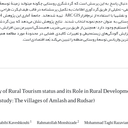
 دنبال پاسخ به این پرسش است که گردشگری روستایی چگونه می­تواند زمینۀ توسعۀ 
فی- تحلیلی از طریق گردآوری اطلاعات به تکمیل پرسش­نامه در قالب طیف لیکرت طراحی
نفر از سرپرستان خانوار روستایی به عنوان حجم نمونه انتخاب شدند. نتایج پژوهش نشان می‌دهد که بین گر
ۀ مستقیم وجود دارد؛ همچنین از طریق بررسی ضریب همبستگی اسپیرمن بین افزایش د
فزایش آلودگی‌های زیست­محیطی و تغییرات کالبدی –فضایی در محدودۀ مورد مطالعه هم
ترین واریانس توسعۀ روستایی منطقه را تبیین می‌کند بُعد اقتصادی است.
 of Rural Tourism status and its Role in Rural Develop
study: The villages of Amlash and Rudsar)
1
2
abibi Kaveshkouhi
Rahmatollah Monshizade
Mohammad Taghi Razavia