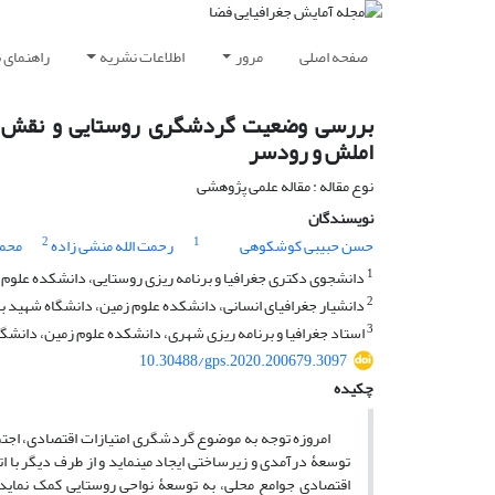
صفحه اصلی
مرور
اطلاعات نشریه
راهنمای 
بررسی وضعیت گردشگری روستایی و نقش آن
املش و رودسر
نوع مقاله : مقاله علمی پژوهشی
نویسندگان
2
1
حسن حبیبی کوشکوهی
رحمت الله منشی زاده
محمد
1
دانشجوی دکتری جغرافیا و برنامه ریزی روستایی، دانشکده علوم ز
2
دانشیار جغرافیای انسانی، دانشکده علوم زمین، دانشگاه شهید به
3
استاد جغرافیا و برنامه ریزی شهری، دانشکده علوم زمین، دانشگا
10.30488/gps.2020.200679.3097
چکیده
امروزه توجه به موضوع گردشگری امتیازات اقتصادی، اجتماعی
توسعۀ درآمدی و زیرساختی ایجاد می­نماید و از طرف دیگر با اتکا
اقتصادی جوامع محلی، به توسعۀ نواحی روستایی کمک نماید