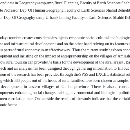
ndidate in Geography &amp;amp; Rural Planning , Faculty of Earth Sciences, Shahid
e Professor, Dep. Of Human Geography, Faculty of Earth Sciences, Shahid Beheshti
r, Dep. Of Geograghy &amp; Urban Planning, Faculty of Earth Sciences, Shahid Behe
ays tourism creates considerable subjects, economic, socio-cultural and biologi
e and infrastructural development, and on the other hand relying on its features 
us parts of rural economy in an effective way. Thus, the current study has been cond
opment and insisting on the impact of entrepreneurship on the villages of Amlash a
how rural tourism can provide the basis for the development of the rural areas? . Ba
ach and an analysis has been designed through gathering information to fill out
ions of the research has been provided through the SPSS and EXCEL statistical softwa
 which 383 people out of the heads of rural families have been chosen as sample. 
 development in eastern villages of Guilan province. There is also a correla
opments, enhancing social changes, raising environmental and biological polluti
men correlation rate. On one side, the results of the study indicate that, the varia
mic factor.