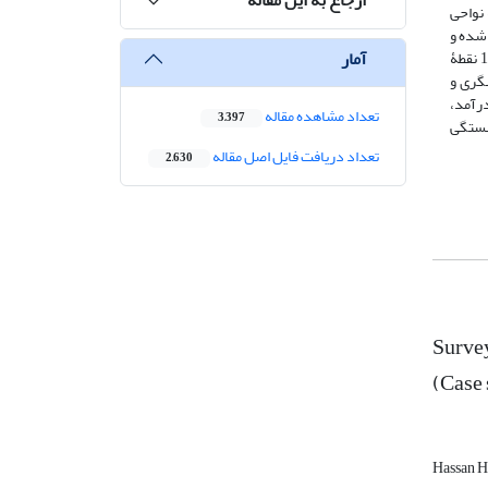
نواحی
 شده و
آمار
پرسش­های پژوهش از طریق نرم­افزار آماری SPSS و EXCEL و نقشه­ها با استفاده از نرم‌افزارARC GIS تهیه شده­اند. جامعۀ آماری این پژوهش 14 نقطۀ
دشگری و
رآمد،
تعداد مشاهده مقاله
3,397
بستگی
تعداد دریافت فایل اصل مقاله
2,630
Survey
(Case 
Hassan H