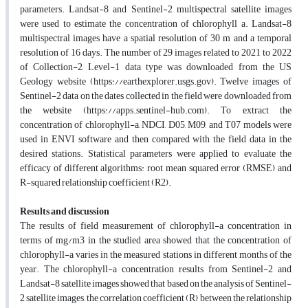
parameters. Landsat-8 and Sentinel-2 multispectral satellite images
were used to estimate the concentration of chlorophyll a. Landsat-8
multispectral images have a spatial resolution of 30 m and a temporal
resolution of 16 days. The number of 29 images related to 2021 to 2022
of Collection-2, Level-1 data type was downloaded from the US
Geology website (https://earthexplorer.usgs.gov). Twelve images of
Sentinel-2 data on the dates collected in the field were downloaded from
the website (https://apps.sentinel-hub.com). To extract the
concentration of chlorophyll-a, NDCI, D05, M09, and T07 models were
used in ENVI software and then compared with the field data in the
desired stations. Statistical parameters were applied to evaluate the
efficacy of different algorithms: root mean squared error (RMSE) and
R-squared relationship coefficient (R2).
Results and discussion
The results of field measurement of chlorophyll-a concentration in
terms of mg/m3 in the studied area showed that the concentration of
chlorophyll-a varies in the measured stations in different months of the
year. The chlorophyll-a concentration results from Sentinel-2 and
Landsat-8 satellite images showed that based on the analysis of Sentinel-
2 satellite images, the correlation coefficient (R) between the relationship