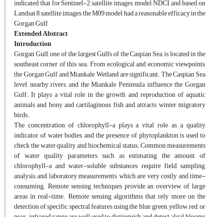
indicated that for Sentinel-2 satellite images, model NDCI, and based on
Landsat 8 satellite images, the M09 model had a reasonable efficacy in the
Gorgan Gulf
Extended Abstract
Introduction
Gorgan Gulf, one of the largest Gulfs of the Caspian Sea, is located in the
southeast corner of this sea. From ecological and economic viewpoints,
the Gorgan Gulf and Miankale Wetland are significant. The Caspian Sea
level, nearby rivers, and the Miankale Peninsula influence the Gorgan
Gulf. It plays a vital role in the growth and reproduction of aquatic
animals and bony and cartilaginous fish and attracts winter migratory
birds.
The concentration of chlorophyll-a plays a vital role as a quality
indicator of water bodies, and the presence of phytoplankton is used to
check the water quality and biochemical status. Common measurements
of water quality parameters, such as estimating the amount of
chlorophyll-a and water-soluble substances, require field sampling,
analysis, and laboratory measurements, which are very costly and time-
consuming. Remote sensing techniques provide an overview of large
areas in real-time. Remote sensing algorithms that rely more on the
detection of specific spectral features using the blue, green, yellow, red, or
near-infrared range are well used to distinguish and detect algal blooms