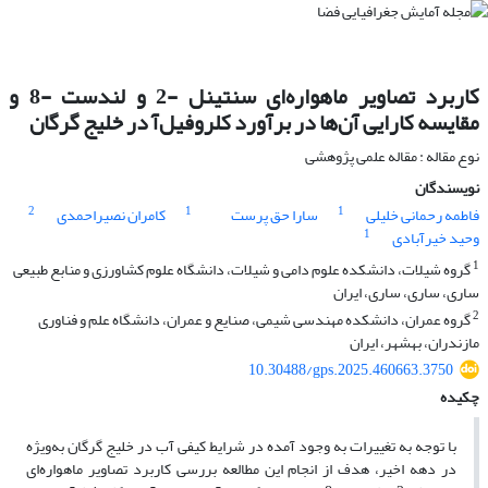
کاربرد تصاویر ماهواره‌ای سنتینل -2 و لندست -8 و
مقایسه کارایی آن‌ها در برآورد کلروفیل‌آ در خلیج گرگان
نوع مقاله : مقاله علمی پژوهشی
نویسندگان
2
1
1
فاطمه رحمانی خلیلی
سارا حق پرست
کامران نصیراحمدی
1
وحید خیرآبادی
1
گروه شیلات، دانشکده علوم دامی و شیلات، دانشگاه علوم کشاورزی و منابع طبیعی
ساری، ساری، ساری، ایران
2
گروه عمران، دانشکده مهندسی شیمی، صنایع و عمران، دانشگاه علم و فناوری
مازندران، بهشهر، ایران
10.30488/gps.2025.460663.3750
چکیده
با توجه به تغییرات به وجود آمده در شرایط کیفی آب در خلیج گرگان به‌ویژه
در دهه اخیر، هدف از انجام این مطالعه بررسی کاربرد تصاویر ماهواره‌ای