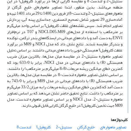
سنتینل-2 و لندست 8 و مقایسه کارایی آن‌ها در برآورد کلروفیل‌آ در این
منطقه می‌باشد. بدین منظور، ابتدا تصاویر ماهواره‌ای خلیج گرگان از
ماهواره‌های سنتینل-2 و لندست-8 از فروردین 1400 تا 29 مرداد 1401 تهیه و
آماده‌سازی 29 تصویر شامل تصحیح اتمسفری، جداسازی پهنه آبی، پردازش
تصاویر انجام شد. سپس نقشه‌های غلظت کلروفیل‌آ بر اساس واحد میلی‌گرم
بر مترمکعب با استفاده از مدل‌های NDCI،D05،M09 و T07 در نرم‌افزار
ENVI به دست آمد و با داده‌های میدانی در ایستگاه‌های بندر ترکمن، نوکنده
و بندرگز مقایسه شدند. نتایج نشان داد که مدل NDCI و M09 در برآورد
غلظت کلروفیل‌آ همبستگی خوبی با داده‌های میدانی داشتند. بر اساس تحلیل
تصاویر ماهواره سنتینل-2 در مقایسه میان مدل‌ها، بالاترین میزان ضریب
همبستگی (R) با داده‌های میدانی در مدل NDCI، برابر با 633/0 بود که
کمترین خطای میانگین ریشه مربعات (8/8 میلی‌گرم بر مترمکعب) را داشتند.
بر اساس تحلیل تصاویر ماهواره لندست-8 در مقایسه میان مدل‌ها، بالاترین
ضریب همبستگی (R) با داده‌های میدانی در مدل M09 و برابر با 743/0 به
دست آمد که کمترین خطای میانگین ریشه مربعات را به میزان 33/2 میلی‌گرم
بر مترمکعب را داشت. نتایج تحقیق حاضر نشان می‌دهد که بر اساس تصاویر
ماهواره سنتینل-2، مدل NDCI و بر اساس تصاویر ماهواره لندست، مدل
M09 جهت تخمین کلروفیل‌آ در خلیج گرگان کارایی قابل قبولی دارند.
کلیدواژه‌ها
تصاویر ماهواره‌ای
خلیج گرگان
سنتینل-2
کلروفیل‌آ
لندست 8