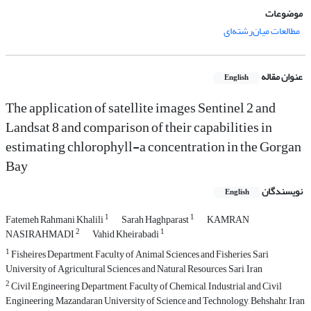
موضوعات
مطالعات میان‌رشته‌ای
عنوان مقاله
English
The application of satellite images Sentinel 2 and
Landsat 8 and comparison of their capabilities in
estimating chlorophyll-a concentration in the Gorgan
Bay
نویسندگان
English
1
1
Fatemeh Rahmani Khalili
Sarah Haghparast
KAMRAN
2
1
NASIRAHMADI
Vahid Kheirabadi
1
Fisheires Department, Faculty of Animal Sciences and Fisheries, Sari
University of Agricultural Sciences and Natural Resources, Sari, Iran
2
Civil Engineering Department, Faculty of Chemical, Industrial and Civil
Engineering, Mazandaran University of Science and Technology, Behshahr, Iran