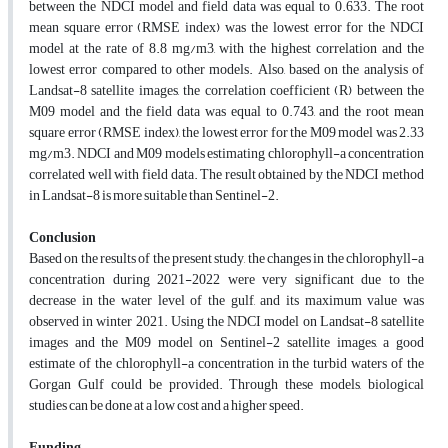
between the NDCI model and field data was equal to 0.633. The root
mean square error (RMSE index) was the lowest error for the NDCI
model at the rate of 8.8 mg/m3, with the highest correlation and the
lowest error compared to other models. Also, based on the analysis of
Landsat-8 satellite images, the correlation coefficient (R) between the
M09 model and the field data was equal to 0.743, and the root mean
square error (RMSE index), the lowest error for the M09 model was 2.33
mg/m3. NDCI and M09 models estimating chlorophyll-a concentration
correlated well with field data. The result obtained by the NDCI method
in Landsat-8 is more suitable than Sentinel-2.
Conclusion
Based on the results of the present study, the changes in the chlorophyll-a
concentration during 2021-2022 were very significant due to the
decrease in the water level of the gulf, and its maximum value was
observed in winter 2021. Using the NDCI model on Landsat-8 satellite
images and the M09 model on Sentinel-2 satellite images, a good
estimate of the chlorophyll-a concentration in the turbid waters of the
Gorgan Gulf could be provided. Through these models, biological
studies can be done at a low cost and a higher speed.
Funding