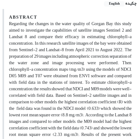
چکیده
English
A B S T R A C T
Regarding the changes in the water quality of Gorgan Bay, this study
aimed to investigate the capabilities of satellite images Sentinel 2 and
Landsat 8 and compare their efficacy in estimating chlorophyll-a
concentration. In this research, satellite images of the bay were obtained
from Sentinel-2 and Landsat-8 from April 2021 to August 2022. The
preparation of 29 images including atmospheric correction, separation of
the water zone, and image processing were performed. Then,
chlorophyll-a concentration maps (mg/m3) using the models of NDCI,
D05, M09, and T07 were obtained from ENVI software and compared
with field data in the stations of interest. To estimate chlorophyll-a
concentration, the results showed that NDCI and M09 models were well-
correlated with field data. Based on Sentinel-2 satellite images and in
comparison to other models, the highest correlation coefficient (R) with
the field data was found in the NDCI model (0.633) which showed the
lowest root mean square error (8.8 mg/m3). According to the Landsat 8
images and compared to other models, the M09 model had the highest
correlation coefficient with the field data (0.743) and showed the lowest
root mean square error (2.33 mg/m3). Results of the present work