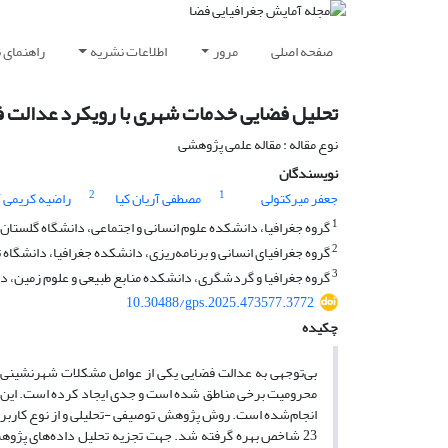
صفحه اصلی
مرور
اطلاعات نشریه
راهنمای 
تحلیل فضایی خدمات شهری با رویکرد عدالت فض
نوع مقاله : مقاله علمی پژوهشی
نویسندگان
2
1
جعفر میرکتولی
مصطفی آریان کیا
راضیه کریمی 
1
گروه جغرافیا، دانشکده علوم انسانی و اجتماعی، دانشگاه گلستان، 
2
گروه جغرافیای انسانی و برنامه‌ریزی، دانشکده جغرافیا، دانشگاه ته
3
گروه جغرافیا و گردشگری، دانشکده منابع طبیعی و علوم زمین، دا
10.30488/gps.2025.473577.3772
چکیده
بی‌توجهی به عدالت فضایی یکی از عوامل مشکلات شهرنشینی ا
محرومیت برخی مناطق شده است و جدی ایجاد کرده است. این پ
انجام‌شده است. روش پژوهش توصیفی -تحلیلی و از نوع کاربردی
23 شاخص بهره گرفته شد. جهت تجزیه تحلیل داده‌های پژوه