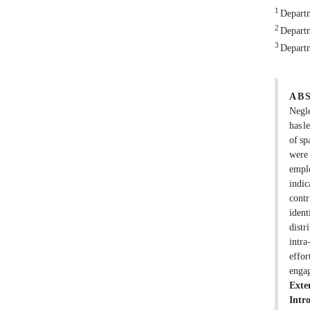
1
Departme
2
Departm
3
Departme
A B S
Negle
has l
of sp
were 
emplo
indic
contr
ident
distr
intra
effor
engag
Exte
Intr