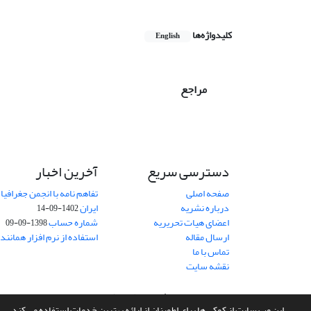
کلیدواژه‌ها
English
مراجع
دسترسی سریع
آخرین اخبار
صفحه اصلی
تفاهم نامه با انجمن جغرافیا
درباره نشریه
ایران
1402-09-14
اعضای هیات تحریریه
شماره حساب
1398-09-09
ارسال مقاله
استفاده از نرم افزار همانند
تماس با ما
نقشه سایت
سامانه مدیریت نشریات علمی.
طراحی و پیاده سازی از
سیناوب
این وب سایت از کوکی ها برای اطمینان از ارائه بهترین خدمات استفاده می کند.