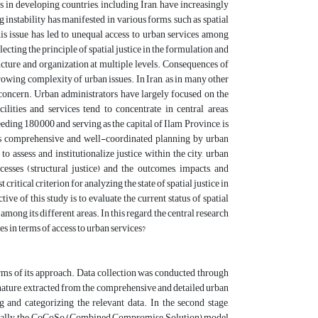
in developing countries, including Iran, have increasingly
g instability has manifested in various forms, such as spatial
his issue has led to unequal access to urban services among
lecting the principle of spatial justice in the formulation and
ture and organization at multiple levels. Consequences of
rowing complexity of urban issues. In Iran, as in many other
s concern. Urban administrators have largely focused on the
cilities and services tend to concentrate in central areas,
eding 180,000 and serving as the capital of Ilam Province, is
ates comprehensive and well-coordinated planning by urban
o assess and institutionalize justice within the city, urban
ses (structural justice) and the outcomes, impacts, and
itical criterion for analyzing the state of spatial justice in
ive of this study is to evaluate the current status of spatial
among its different areas. In this regard, the central research
es in terms of access to urban services?
erms of its approach. Data collection was conducted through
 nature, extracted from the comprehensive and detailed urban
g and categorizing the relevant data. In the second stage,
Finally, the CoCoSo (Combined Compromise Solution) model