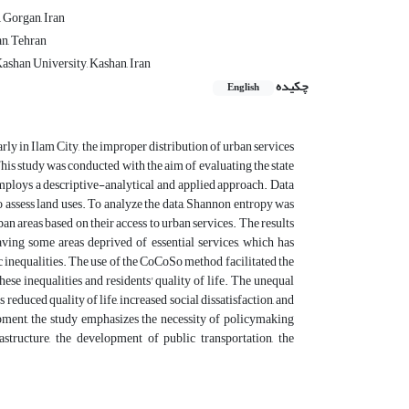
 Gorgan, Iran
n, Tehran
ashan University, Kashan, Iran
چکیده
English
arly in Ilam City, the improper distribution of urban services
 This study was conducted with the aim of evaluating the state
mploys a descriptive-analytical and applied approach. Data
assess land uses. To analyze the data, Shannon entropy was
n areas based on their access to urban services. The results
aving some areas deprived of essential services, which has
ic inequalities. The use of the CoCoSo method facilitated the
ese inequalities and residents' quality of life. The unequal
 reduced quality of life, increased social dissatisfaction, and
opment, the study emphasizes the necessity of policymaking
structure, the development of public transportation, the