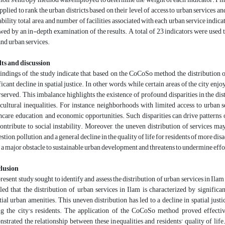
pplied to rank the urban districts based on their level of access to urban services and
ability, total area, and number of facilities associated with each urban service indicat
wed by an in-depth examination of the results. A total of 23 indicators were used to
and urban services.
ts and discussion
indings of the study indicate that, based on the CoCoSo method, the distribution o
ficant decline in spatial justice. In other words, while certain areas of the city enj
served. This imbalance highlights the existence of profound disparities in the dist
cultural inequalities. For instance, neighborhoods with limited access to urban s
hcare, education, and economic opportunities. Such disparities can drive patterns o
ontribute to social instability. Moreover, the uneven distribution of services may
stion, pollution, and a general decline in the quality of life for residents of more di
 a major obstacle to sustainable urban development and threatens to undermine effor
lusion
resent study sought to identify and assess the distribution of urban services in Ilam
led that the distribution of urban services in Ilam is characterized by signific
tial urban amenities. This uneven distribution has led to a decline in spatial jus
 the city's residents. The application of the CoCoSo method proved effective
strated the relationship between these inequalities and residents' quality of lif