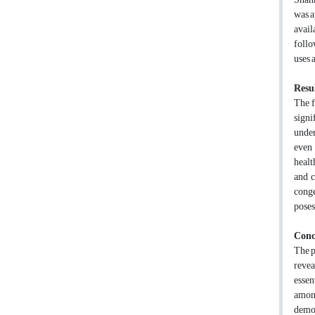
was a
avail
follo
uses 
Resul
The f
signi
under
even 
healt
and c
conge
poses
Conc
The p
revea
essen
among
demon