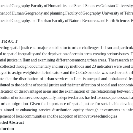
nt of Geography, Faculty of Humanities and Social Sciences, Golestan University,
ent of Human Geograohy and planning, Faculty of Geography, University of Tehra
nt of Geography and Tourism, Faculty of Natural Resources and Earth Sciences, K
 T R A C T
cting spatial justice is a major contributor to urban challenges. In Iran, and particul
ed to spatial inequality and the deprivation of certain areas, creating serious issues.
atial justice in Ilam and examining differences among urban areas. The research e
collected through documentary and survey methods, and 23 indicators were used to 
yed to assign weights to the indicators, and the CoCoSo model was used to rank urba
ate that the distribution of urban services in Ilam is unequal and imbalanced, le
ibuted to the decline of spatial justice and the intensification of social and econom
ification of disadvantaged areas and the examination of the relationship between th
ibution of urban services, especially in deprived areas, has led to consequences such as
-urban migration. Given the importance of spatial justice for sustainable devel
ts aimed at enhancing service distribution equity through investments in infra
ement of local communities, and the adoption of innovative technologies
nded Abstract
oduction