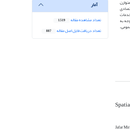
توازن
آمار
تصادی
 خدمات
تعداد مشاهده مقاله
جه به
1,519
مومی،
تعداد دریافت فایل اصل مقاله
887
Spatia
Jafar Mi