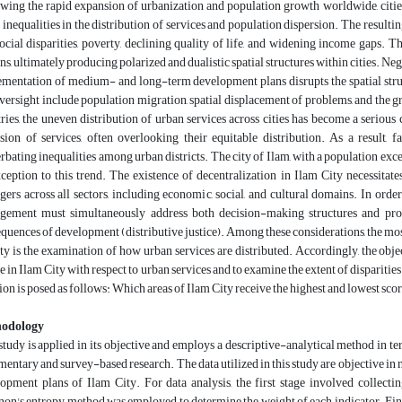
wing the rapid expansion of urbanization and population growth worldwide, cities 
 inequalities in the distribution of services and population dispersion. The resultin
ocial disparities, poverty, declining quality of life, and widening income gaps. T
ens, ultimately producing polarized and dualistic spatial structures within cities. Neg
mentation of medium- and long-term development plans disrupts the spatial struc
oversight include population migration, spatial displacement of problems, and the g
ries, the uneven distribution of urban services across cities has become a seriou
sion of services, often overlooking their equitable distribution. As a result, fa
rbating inequalities among urban districts. The city of Ilam, with a population exce
ception to this trend. The existence of decentralization in Ilam City necessit
ers across all sectors, including economic, social, and cultural domains. In order t
ement must simultaneously address both decision-making structures and proces
quences of development (distributive justice). Among these considerations, the most cr
ity is the examination of how urban services are distributed. Accordingly, the object
ce in Ilam City with respect to urban services and to examine the extent of disparities 
ion is posed as follows: Which areas of Ilam City receive the highest and lowest scor
odology
study is applied in its objective and employs a descriptive-analytical method in t
entary and survey-based research. The data utilized in this study are objective in
opment plans of Ilam City. For data analysis, the first stage involved collectin
on's entropy method was employed to determine the weight of each indicator. 