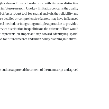
sights drawn from a border city with its own distinctive
d in future research. One key limitation concerns the quality
ers a robust tool for spatial analysis, the reliability and
 more detailed or comprehensive datasets may have influenced
ical methods or integrating multiple approaches to provide a
vice distribution inequalities on the citizens of Ilam would
 represents an important step toward identifying spatial
ion for future research and urban policy planning initiatives.
the authors approved thecontent of the manuscript and agreed