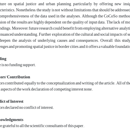
ature on spatial justice and urban planning, particularly by offering new in
cteristics. Nonetheless, the study is not without limitations that should be addresse
omprehensiveness of the data used in the analyses. Although the CoCoSo method off
sion of the results are highly dependent on the quality of input data. The lack of
indings. Moreover, future research could benefit from employing alternative analyt
nuanced understanding. Further exploration of the cultural and social impacts of ser
deepen the analysis of underlying causes and consequences. Overall, this study
enges and promoting spatial justice in border cities, and it offers a valuable foundat
ing
 is no funding support.
ors’ Contribution
rs contributed equally to the conceptualization and writing of the article. All of 
l aspects of the work declaration of competing interest none.
ict of Interest
rs declared no conflict of interest.
owledgments
e grateful to all the scientific consultants of this paper.