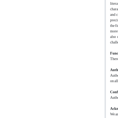
liter
chara
and c
preci
the f
more 
also 
chall
Fund
There
Auth
Autho
on al
Confl
Autho
Ackn
We ar