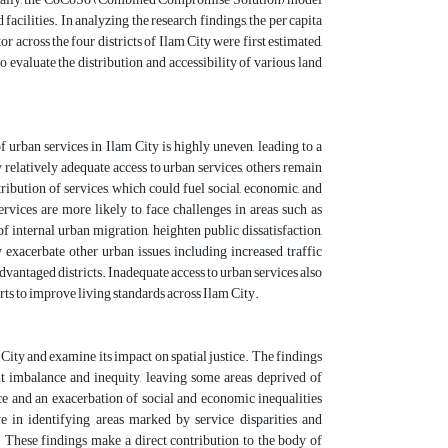
 facilities. In analyzing the research findings, the per capita
or across the four districts of Ilam City were first estimated,
 evaluate the distribution and accessibility of various land
f urban services in Ilam City is highly uneven, leading to a
oy relatively adequate access to urban services, others remain
ribution of services, which could fuel social, economic, and
ervices are more likely to face challenges in areas such as
f internal urban migration, heighten public dissatisfaction,
 exacerbate other urban issues, including increased traffic
sadvantaged districts. Inadequate access to urban services also
ts to improve living standards across Ilam City.
 City and examine its impact on spatial justice. The findings
ant imbalance and inequity, leaving some areas deprived of
tice and an exacerbation of social and economic inequalities
 in identifying areas marked by service disparities and
e. These findings make a direct contribution to the body of