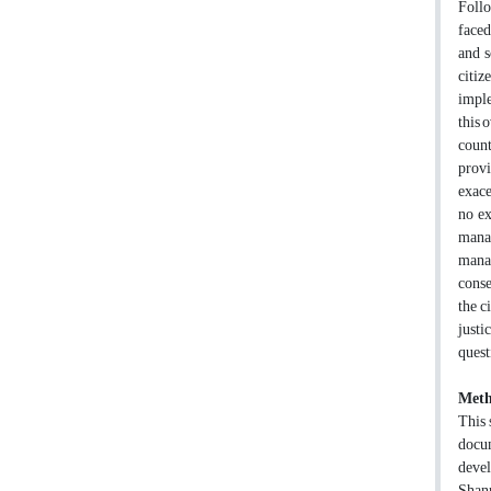
Follo
faced
and s
citiz
imple
this 
count
provi
exace
no ex
manag
manag
conse
the c
justi
quest
Meth
This 
docum
devel
Shann