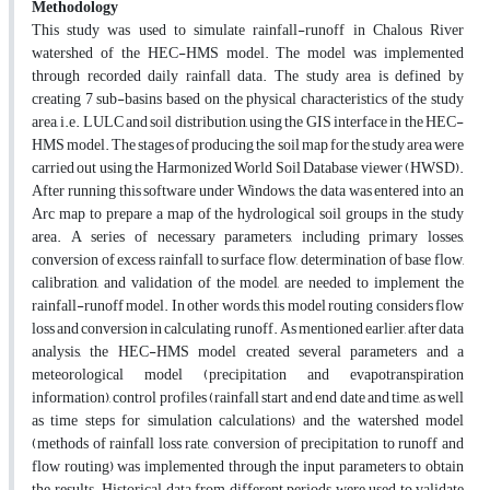
Methodology
This study was used to simulate rainfall-runoff in Chalous River
watershed of the HEC-HMS model. The model was implemented
through recorded daily rainfall data. The study area is defined by
creating 7 sub-basins based on the physical characteristics of the study
area, i.e. LULC and soil distribution, using the GIS interface in the HEC-
HMS model. The stages of producing the soil map for the study area were
carried out using the Harmonized World Soil Database viewer (HWSD).
After running this software under Windows, the data was entered into an
Arc map to prepare a map of the hydrological soil groups in the study
area. A series of necessary parameters, including primary losses,
conversion of excess rainfall to surface flow, determination of base flow,
calibration, and validation of the model, are needed to implement the
rainfall-runoff model. In other words, this model routing considers flow
loss and conversion in calculating runoff. As mentioned earlier, after data
analysis, the HEC-HMS model created several parameters and a
meteorological model (precipitation and evapotranspiration
information), control profiles (rainfall start and end date and time, as well
as time steps for simulation calculations) and the watershed model
(methods of rainfall loss rate, conversion of precipitation to runoff and
flow routing) was implemented through the input parameters to obtain
the results. Historical data from different periods were used to validate