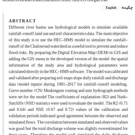
چکیده
English
A B S T R A C T
Different river basins use hydrological models to simulate available
rainfall-runoff, land use and soil characteristics data. The main objective
of this study is to use the HEC-HMS model to simulate the rainfall-
runoff of the Chalosroud watershed as a useful tool to prevent and reduce
flood risks. By preparing the Digital Elevation Map (DEM) in GIS and
adding the GIS menu in the developed version of the model, the spatial
information of the study area and hydrological parameters were
calculated directly in the HEC-HMS software. The model was calibrated
and validated after preparing soil maps, slope, daily rainfall, and discharge
data (model inputs) during 1981-2017 for rainfall-runoff modeling.
Curve number (CN), Muskingum routing and unit hydrograph methods
were set for the model The coefficients of explanation (R2) and Nash-
Sutcliffe (NSE) statistics were used to evaluate the model. The R2 (0.71
and 0.64) and NSE (0.67 and 0.72) values of the calibration and
validation periods indicated good agreement between the observed and
simulated flows. The correlation between simulated and observed values
was good, but the total discharge volume was slightly overestimated for
these years. Therefore, the model well simulated the daily discharge