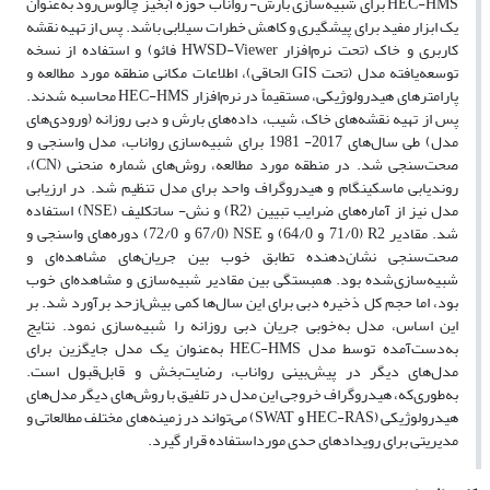
HEC-HMS برای شبیه‌سازی بارش- رواناب حوزه آبخیز چالوس‌رود به‌عنوان
یک ابزار مفید برای پیشگیری و کاهش خطرات سیلابی باشد. پس از تهیه نقشه
کاربری و خاک (تحت نرم‌افزار HWSD-Viewer فائو) و استفاده از نسخه
توسعه‌یافته مدل (تحت GIS الحاقی)، اطلاعات مکانی منطقه مورد مطالعه و
پارامترهای هیدرولوژیکی، مستقیماً در نرم‌افزار HEC-HMS محاسبه شدند.
پس از تهیه نقشه‌های خاک، شیب، داده‌های بارش و دبی روزانه (ورودی‌های
مدل) طی سال‌های 2017- 1981 برای شبیه‌سازی رواناب، مدل واسنجی و
صحت‌سنجی شد. در منطقه مورد مطالعه، روش‌های شماره منحنی (CN)،
روندیابی ماسکینگام و هیدروگراف واحد برای مدل تنظیم شد. در ارزیابی
مدل نیز از آماره‌های ضرایب تبیین (R2) و نش- ساتکلیف (NSE) استفاده
شد. مقادیر R2 (71/0 و 64/0) و NSE (67/0 و 72/0) دوره‌های واسنجی و
صحت‌سنجی نشان‌دهنده تطابق خوب بین جریان‌های مشاهده‌ای و
شبیه‌سازی‌شده بود. همبستگی بین مقادیر شبیه‌سازی و مشاهده‌ای خوب
بود، اما حجم کل ذخیره دبی برای این سال‌ها کمی بیش‌ازحد برآورد شد. بر
این اساس، مدل به‌خوبی جریان دبی روزانه را شبیه‌سازی نمود. نتایج
به‌دست‌آمده توسط مدل HEC-HMS به‌عنوان یک مدل جایگزین برای
مدل‌های دیگر در پیش‌بینی رواناب، رضایت‌بخش و قابل‌قبول است.
به‌طوری‌که، هیدروگراف خروجی این مدل در تلفیق با روش‌های دیگر مدل‌های
هیدرولوژیکی (HEC-RAS و SWAT) می‌تواند در زمینه‌های مختلف مطالعاتی و
مدیریتی برای رویدادهای حدی مورداستفاده قرار گیرد.